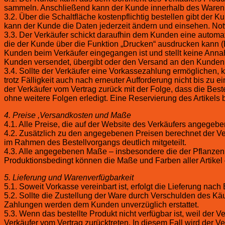
sammeln. Anschließend kann der Kunde innerhalb des Warenko
3.2. Über die Schaltfläche kostenpflichtig bestellen gibt de
kann der Kunde die Daten jederzeit ändern und einsehen. No
3.3. Der Verkäufer schickt daraufhin dem Kunden eine automa
die der Kunde über die Funktion „Drucken“ ausdrucken kann (
Kunden beim Verkäufer eingegangen ist und stellt keine Anna
Kunden versendet, übergibt oder den Versand an den Kunden m
3.4. Sollte der Verkäufer eine Vorkassezahlung ermöglichen,
trotz Fälligkeit auch nach erneuter Aufforderung nicht bis zu
der Verkäufer vom Vertrag zurück mit der Folge, dass die Bestell
ohne weitere Folgen erledigt. Eine Reservierung des Artikels 
4. Preise ,Versandkosten und Maße
4.1. Alle Preise, die auf der Website des Verkäufers angegeben
4.2. Zusätzlich zu den angegebenen Preisen berechnet der Ve
im Rahmen des Bestellvorgangs deutlich mitgeteilt.
4.3. Alle angegebenen Maße – insbesondere die der Pflanzen 
Produktionsbedingt können die Maße und Farben aller Artikel
5. Lieferung und Warenverfügbarkeit
5.1. Soweit Vorkasse vereinbart ist, erfolgt die Lieferung na
5.2. Sollte die Zustellung der Ware durch Verschulden des Käuf
Zahlungen werden dem Kunden unverzüglich erstattet.
5.3. Wenn das bestellte Produkt nicht verfügbar ist, weil der 
Verkäufer vom Vertrag zurücktreten. In diesem Fall wird der 