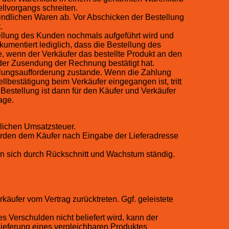
llvorgangs schreiten.
findlichen Waren ab. Vor Abschicken der Bestellung
.
ellung des Kunden nochmals aufgeführt wird und
mentiert lediglich, dass die Bestellung des
, wenn der Verkäufer das bestellte Produkt an den
der Zusendung der Rechnung bestätigt hat.
ahlungsaufforderung zustande. Wenn die Zahlung
lbestätigung beim Verkäufer eingegangen ist, tritt
ie Bestellung ist dann für den Käufer und Verkäufer
age.
zlichen Umsatzsteuer.
erden dem Käufer nach Eingabe der Lieferadresse
n sich durch Rückschnitt und Wachstum ständig.
käufer vom Vertrag zurücktreten. Ggf. geleistete
s Verschulden nicht beliefert wird, kann der
Lieferung eines vergleichbaren Produktes