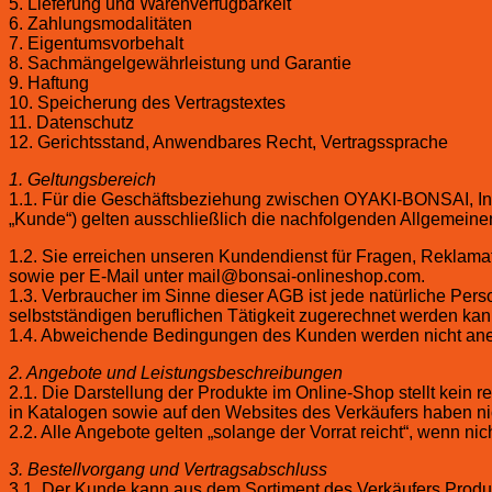
5. Lieferung und Warenverfügbarkeit
6. Zahlungsmodalitäten
7. Eigentumsvorbehalt
8. Sachmängelgewährleistung und Garantie
9. Haftung
10. Speicherung des Vertragstextes
11. Datenschutz
12. Gerichtsstand, Anwendbares Recht, Vertragssprache
1. Geltungsbereich
1.1. Für die Geschäftsbeziehung zwischen OYAKI-BONSAI, Inh
„Kunde“) gelten ausschließlich die nachfolgenden Allgemeine
1.2. Sie erreichen unseren Kundendienst für Fragen, Reklam
sowie per E-Mail unter mail@bonsai-onlineshop.com.
1.3. Verbraucher im Sinne dieser AGB ist jede natürliche Per
selbstständigen beruflichen Tätigkeit zugerechnet werden kan
1.4. Abweichende Bedingungen des Kunden werden nicht anerka
2. Angebote und Leistungsbeschreibungen
2.1. Die Darstellung der Produkte im Online-Shop stellt kein
in Katalogen sowie auf den Websites des Verkäufers haben ni
2.2. Alle Angebote gelten „solange der Vorrat reicht“, wenn ni
3. Bestellvorgang und Vertragsabschluss
3.1. Der Kunde kann aus dem Sortiment des Verkäufers Produ