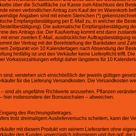
rbs über die Schaltfläche zur Kasse zum Abschluss des Beste
r Kunde einen verbindlichen Antrag zum Kauf der im Warenkorb be
twendige Angaben sind mit einem Sternchen (*) gekennzeichnet
tische Empfangsbestätigung per E-Mail zu, in welcher die Best
Bestellbestätigung). Die automatische Empfangsbestätigung doku
hme des Antrags dar. Der Kaufvertrag kommt erst dann zustande
it einer zweiten E-Mail, ausdrücklicher Auftragsbestätigung o
 kommt der Vertrag mit der Bereitstellung der Bankdaten und Z
 einem Zeitpunkt von 10 Kalendertagen nach Absendung der Bestel
ung hinfällig ist und den Verkäufer keine Lieferpflicht trifft. D
bei Vorkassezahlungen erfolgt daher längstens für 10 Kalendert
 sind, verstehen sich einschließlich der jeweils gültigen geset
rkäufer für die Lieferung Versandkosten. Die Versandkosten w
– sind als ungefähre Richtwerte anzusehen. Pflanzen veränder
 – hier insbesondere der Bonsaischalen – abweichen.
ch Eingang des Rechnungsbetrages.
ers trotz dreimaligem Auslieferversuchs scheitern, kann der Ver
Verkäufer mit diesem Produkt von seinem Lieferanten ohne eigene
Verkäufer den Kunden unverzüglich informieren und ihm ggf. die 