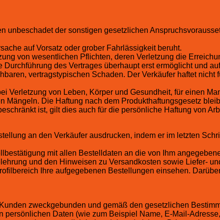
lten unbeschadet der sonstigen gesetzlichen Anspruchsvorauss
sache auf Vorsatz oder grober Fahrlässigkeit beruht.
letzung von wesentlichen Pflichten, deren Verletzung die Erreich
 Durchführung des Vertrages überhaupt erst ermöglicht und auf
hbaren, vertragstypischen Schaden. Der Verkäufer haftet nicht fü
ei Verletzung von Leben, Körper und Gesundheit, für einen Ma
en Mängeln. Die Haftung nach dem Produkthaftungsgesetz bleibt
chränkt ist, gilt dies auch für die persönliche Haftung von Arb
ellung an den Verkäufer ausdrucken, indem er im letzten Schrit
bestätigung mit allen Bestelldaten an die von Ihm angegebene 
elehrung und den Hinweisen zu Versandkosten sowie Liefer- un
Profilbereich Ihre aufgegebenen Bestellungen einsehen. Darübe
es Kunden zweckgebunden und gemäß den gesetzlichen Bestim
 persönlichen Daten (wie zum Beispiel Name, E-Mail-Adresse, 