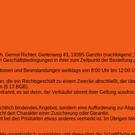
. Gernot Richter, Gartenweg 43, 19395 Ganzlin (nachfolgend 
n Geschäftsbedingungen in ihrer zum Zeitpunkt der Bestellung 
ationen und Beanstandungen werktags von 8:00 Uhr bis 12:00 
son, die ein Rechtsgeschäft zu einem Zwecke abschließt, der ü
n (§ 13 BGB).
nnt, es sei denn, der Verkäufer stimmt ihrer Geltung ausdrück
 rechtlich bindendes Angebot, sondern eine Aufforderung zur Ab
cht den Charakter einer Zusicherung oder Garantie.
cht bei den Produkten etwas anderes vermerkt ist. Im Übrigen ble
kte unverbindlich auswählen und diese über die Schaltfläche 