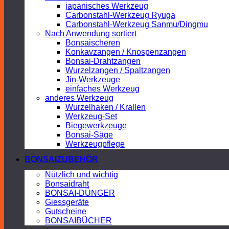
japanisches Werkzeug
Carbonstahl-Werkzeug Ryuga
Carbonstahl-Werkzeug Sanmu/Dingmu
Nach Anwendung sortiert
Bonsaischeren
Konkavzangen / Knospenzangen
Bonsai-Drahtzangen
Wurzelzangen / Spaltzangen
Jin-Werkzeuge
einfaches Werkzeug
anderes Werkzeug
Wurzelhaken / Krallen
Werkzeug-Set
Biegewerkzeuge
Bonsai-Säge
Werkzeugpflege
BONSAIZUBEHÖR
Nützlich und wichtig
Bonsaidraht
BONSAI-DÜNGER
Giessgeräte
Gutscheine
BONSAIBÜCHER