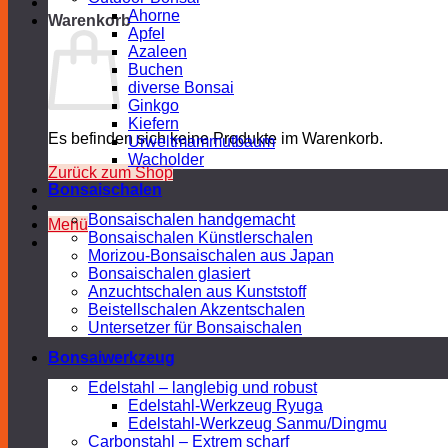
Ahorne
Warenkorb
Apfel
Azaleen
Buchen
diverse Bonsai
Ginkgo
Kiefern
Es befinden sich keine Produkte im Warenkorb.
Urweltmammutbaum
Wacholder
Zurück zum Shop
Bonsaischalen
Bonsaischalen handgemacht
Menü
Bonsaischalen Künstlerschalen
Morizou-Bonsaischalen aus Japan
Bonsaischalen glasiert
Anzuchtschalen aus Kunststoff
Beistellschalen Akzentschalen
Untersetzer für Bonsaischalen
Bonsaiwerkzeug
Edelstahl – langlebig und robust
Edelstahl-Werkzeug Ryuga
Edelstahl-Werkzeug Sanmu/Dingmu
Carbonstahl – Extrem scharf