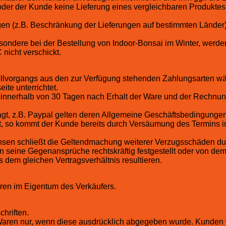
 oder der Kunde keine Lieferung eines vergleichbaren Produkte
en (z.B. Beschränkung der Lieferungen auf bestimmten Länder) 
besondere bei der Bestellung von Indoor-Bonsai im Winter, werde
nicht verschickt.
llvorgangs aus den zur Verfügung stehenden Zahlungsarten wä
ite unterrichtet.
g innerhalb von 30 Tagen nach Erhalt der Ware und der Rechnun
ragt, z.B. Paypal gelten deren Allgemeine Geschäftsbedingungen
mt, so kommt der Kunde bereits durch Versäumung des Termins in
nsen schließt die Geltendmachung weiterer Verzugsschäden dur
n seine Gegenansprüche rechtskräftig festgestellt oder von de
dem gleichen Vertragsverhältnis resultieren.
aren im Eigentum des Verkäufers.
hriften.
n Waren nur, wenn diese ausdrücklich abgegeben wurde. Kunden