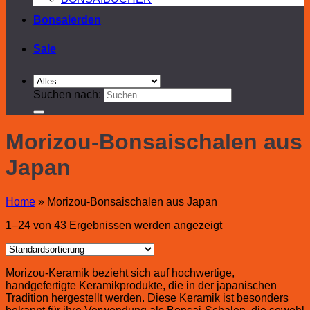
Bonsaierden
Sale
Suchen nach:
Morizou-Bonsaischalen aus
Japan
Home
»
Morizou-Bonsaischalen aus Japan
1–24 von 43 Ergebnissen werden angezeigt
Morizou-Keramik bezieht sich auf hochwertige,
handgefertigte Keramikprodukte, die in der japanischen
Tradition hergestellt werden. Diese Keramik ist besonders