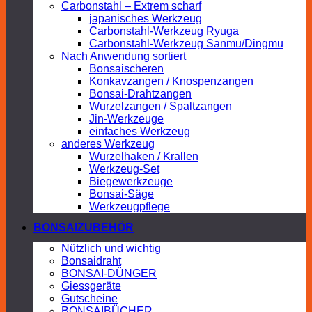
Carbonstahl – Extrem scharf
japanisches Werkzeug
Carbonstahl-Werkzeug Ryuga
Carbonstahl-Werkzeug Sanmu/Dingmu
Nach Anwendung sortiert
Bonsaischeren
Konkavzangen / Knospenzangen
Bonsai-Drahtzangen
Wurzelzangen / Spaltzangen
Jin-Werkzeuge
einfaches Werkzeug
anderes Werkzeug
Wurzelhaken / Krallen
Werkzeug-Set
Biegewerkzeuge
Bonsai-Säge
Werkzeugpflege
BONSAIZUBEHÖR
Nützlich und wichtig
Bonsaidraht
BONSAI-DÜNGER
Giessgeräte
Gutscheine
BONSAIBÜCHER