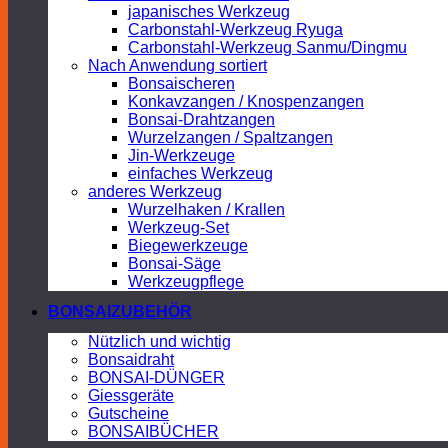
japanisches Werkzeug
Carbonstahl-Werkzeug Ryuga
Carbonstahl-Werkzeug Sanmu/Dingmu
Nach Anwendung sortiert
Bonsaischeren
Konkavzangen / Knospenzangen
Bonsai-Drahtzangen
Wurzelzangen / Spaltzangen
Jin-Werkzeuge
einfaches Werkzeug
anderes Werkzeug
Wurzelhaken / Krallen
Werkzeug-Set
Biegewerkzeuge
Bonsai-Säge
Werkzeugpflege
BONSAIZUBEHÖR
Nützlich und wichtig
Bonsaidraht
BONSAI-DÜNGER
Giessgeräte
Gutscheine
BONSAIBÜCHER