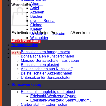
Ahorne
Warenkorb
Apfel
Azaleen
Buchen
diverse Bonsai
Ginkgo
Kiefern
Es befinden sich keine Produkte im Warenkorb.
Urweltmammutbaum
Wacholder
Zurück zum Shop
Bonsaischalen
Bonsaischalen handgemacht
Menü
Bonsaischalen Künstlerschalen
Morizou-Bonsaischalen aus Japan
Bonsaischalen glasiert
Anzuchtschalen aus Kunststoff
Beistellschalen Akzentschalen
Untersetzer für Bonsaischalen
Bonsaiwerkzeug
Edelstahl – langlebig und robust
Edelstahl-Werkzeug Ryuga
Edelstahl-Werkzeug Sanmu/Dingmu
Carbonstahl – Extrem scharf