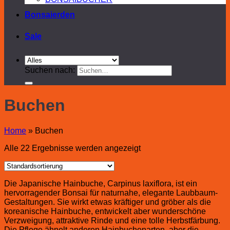
Bonsaierden
Sale
Suchen nach:
Buchen
Home
»
Buchen
Alle 22 Ergebnisse werden angezeigt
Die Japanische Hainbuche, Carpinus laxiflora, ist ein
hervorragender Bonsai für naturnahe, elegante Laubbaum-
Gestaltungen. Sie wirkt etwas kräftiger und gröber als die
koreanische Hainbuche, entwickelt aber wunderschöne
Verzweigung, attraktive Rinde und eine tolle Herbstfärbung.
Die Pflege ähnelt anderen Hainbuchenarten, aber die