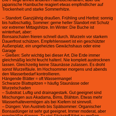
japanische Hainbuche reagiert etwas empfindlicher auf
Trockenheit und starke Sommerhitze.
– Standort: Ganzjährig draußen. Frühling und Herbst: sonnig
bis halbschattig, Sommer: gerne heller Standort mit Schutz
vor extremer Mittagshitze. Im Winter: Die Buche ist
winterhart, aber:
Bonsaischalen frieren schnell durch. Wurzeln vor starkem
Dauerfrost schützen. Empfehlenswert ist ein geschützter
Außenplatz, ein ungeheiztes Gewächshaus oder eine
Garage
– Gießen: Sehr wichtig bei dieser Art. Die Erde immer
gleichmäßig leicht feucht halten!. Nie komplett austrocknen
lassen. Gleichzeitig keine Staunässe zulassen. Es droht
sonst Wurzelfäule. Im Hochsommer morgens und abends
den Wasserbedarf kontrollieren.
Hängende Blätter = oft Wassermangel
Schwarze Blattspitzen = häufig Staunässe oder
Wurzelschaden
– Substrat: Luftig und drainagestark. Gut geeignet sind
Mischungen aus Akadama, Bims, Blähton. Etwas mehr
Wasserhaltevermögen als bei Kiefern ist sinnvoll.
– Düngen: Von Austrieb bis Spätsommer: Organischer
Bonsaidünger ist sehr gut geeignet. Immer moderat, aber
regelmäßig düngen. Zu viel Stickstoff führt zu großen