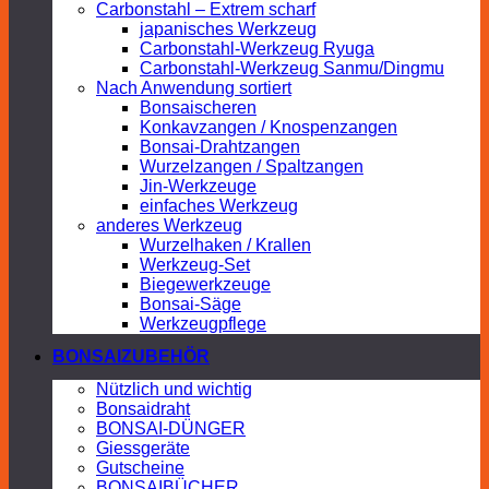
Carbonstahl – Extrem scharf
japanisches Werkzeug
Carbonstahl-Werkzeug Ryuga
Carbonstahl-Werkzeug Sanmu/Dingmu
Nach Anwendung sortiert
Bonsaischeren
Konkavzangen / Knospenzangen
Bonsai-Drahtzangen
Wurzelzangen / Spaltzangen
Jin-Werkzeuge
einfaches Werkzeug
anderes Werkzeug
Wurzelhaken / Krallen
Werkzeug-Set
Biegewerkzeuge
Bonsai-Säge
Werkzeugpflege
BONSAIZUBEHÖR
Nützlich und wichtig
Bonsaidraht
BONSAI-DÜNGER
Giessgeräte
Gutscheine
BONSAIBÜCHER