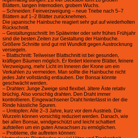
Blättern, langen Internodien, grobem Wuchs.
– Schneiden: Feinverzweigung – neue Triebe nach 5–7
Blättern auf 1–2 Blätter zurücknehmen.
Die japanische Hainbuche reagiert sehr gut auf wiederholten
Rückschnitt.
– Gestaltungsschnitt: Im Spätwinter oder sehr frühes Frühjahr
sind die besten Zeiten zur Gestaltung der Hainbuche.
Größere Schnitte sind gut mit Wundkitt gegen Austrocknung
versiegeln.
– Blattschnitt: Teilweiser Blattschnitt ist bei gesunden,
kräftigen Bäumen möglich. Er fördert kleinere Blätter, feinere
Verzweigung, mehr Licht im Inneren der Krone um ein
Verkahlen zu vermeiden. Man sollte die Hainbuche nicht
jedes Jahr vollständig entlauben. Der Bonsai könnte
geschwächt werden.
– Drahten: Junge Zweige sind flexibel, ältere Äste relativ
brüchig. Also vorsichtig drahten. Den Draht immer
kontrollieren. Eingewachsener Draht hinterlässt in der die
Rinde hässliche Spuren.
– Umtopfen: Alle 2–3 Jahre, kurz vor dem Austrieb. Die
Wurzeln können vorsichtig reduziert werden. Danach, wie
bei allen Bonsai, windgeschützt und leicht schattiert
aufstellen um ein guten Anwachsen zu ermöglichen.
– Probleme, die auftreten können: