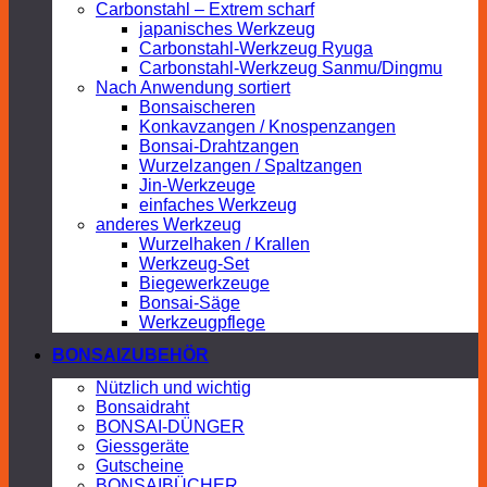
Carbonstahl – Extrem scharf
japanisches Werkzeug
Carbonstahl-Werkzeug Ryuga
Carbonstahl-Werkzeug Sanmu/Dingmu
Nach Anwendung sortiert
Bonsaischeren
Konkavzangen / Knospenzangen
Bonsai-Drahtzangen
Wurzelzangen / Spaltzangen
Jin-Werkzeuge
einfaches Werkzeug
anderes Werkzeug
Wurzelhaken / Krallen
Werkzeug-Set
Biegewerkzeuge
Bonsai-Säge
Werkzeugpflege
BONSAIZUBEHÖR
Nützlich und wichtig
Bonsaidraht
BONSAI-DÜNGER
Giessgeräte
Gutscheine
BONSAIBÜCHER