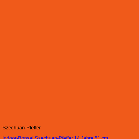
Szechuan-Pfeffer
Indoor-Bonsai Szechuan-Pfeffer 14 Jahre 51 cm