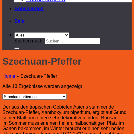
Bonsaierden
Sale
Suchen nach:
Szechuan-Pfeffer
Home
»
Szechuan-Pfeffer
Alle 13 Ergebnisse werden angezeigt
Der aus den tropischen Gebieten Asiens stammende
Szechuan-Pfeffer, Xanthoxylum piperitum, ergibt auf Grund
seiner Blattform einen sehr dekorativen Indoor Bonsai.
Im Sommer muss er einen hellen, halbschattigen Platz im
Garten bekommen, im Winter braucht er einen sehr hellen
Platz bei Temperaturen um 10°C-15°C, der sich wohl am