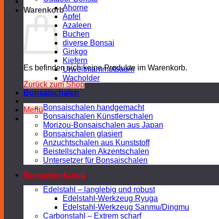
Ahorne
Warenkorb
Apfel
Azaleen
Buchen
diverse Bonsai
Ginkgo
Kiefern
Es befinden sich keine Produkte im Warenkorb.
Urweltmammutbaum
Wacholder
Zurück zum Shop
Bonsaischalen
Bonsaischalen handgemacht
Menü
Bonsaischalen Künstlerschalen
Morizou-Bonsaischalen aus Japan
Bonsaischalen glasiert
Anzuchtschalen aus Kunststoff
Beistellschalen Akzentschalen
Untersetzer für Bonsaischalen
Bonsaiwerkzeug
Edelstahl – langlebig und robust
Edelstahl-Werkzeug Ryuga
Edelstahl-Werkzeug Sanmu/Dingmu
Carbonstahl – Extrem scharf