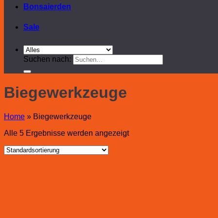
Bonsaierden
Sale
Suchen nach:
Biegewerkzeuge
Home
»
Biegewerkzeuge
Alle 5 Ergebnisse werden angezeigt