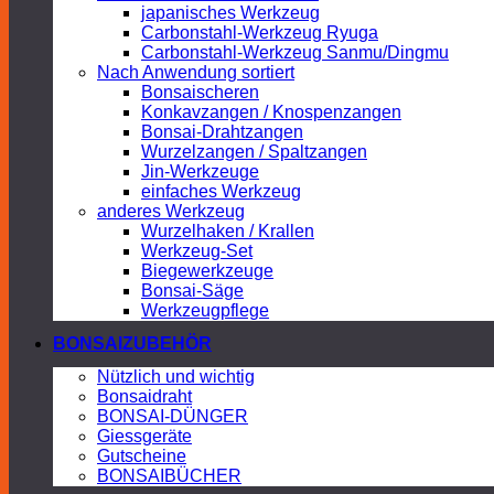
japanisches Werkzeug
Carbonstahl-Werkzeug Ryuga
Carbonstahl-Werkzeug Sanmu/Dingmu
Nach Anwendung sortiert
Bonsaischeren
Konkavzangen / Knospenzangen
Bonsai-Drahtzangen
Wurzelzangen / Spaltzangen
Jin-Werkzeuge
einfaches Werkzeug
anderes Werkzeug
Wurzelhaken / Krallen
Werkzeug-Set
Biegewerkzeuge
Bonsai-Säge
Werkzeugpflege
BONSAIZUBEHÖR
Nützlich und wichtig
Bonsaidraht
BONSAI-DÜNGER
Giessgeräte
Gutscheine
BONSAIBÜCHER