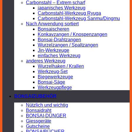
Carbonstahl – Extrem scharf
japanisches Werkzeug
Carbonstahl-Werkzeug Ryuga
Carbonstahl-Werkzeug Sanmu/Dingmu
Nach Anwendung sortiert
Bonsaischeren
Konkavzangen / Knospenzangen
Bonsai-Drahtzangen
Wurzelzangen / Spaltzangen
Jin-Werkzeuge
einfaches Werkzeug
anderes Werkzeug
Wurzelhaken / Krallen
Werkzeug-Set
Biegewerkzeuge
Bonsai-Säge
Werkzeugpflege
BONSAIZUBEHÖR
Nützlich und wichtig
Bonsaidraht
BONSAI-DÜNGER
Giessgeräte
Gutscheine
BONSAIBÜCHER