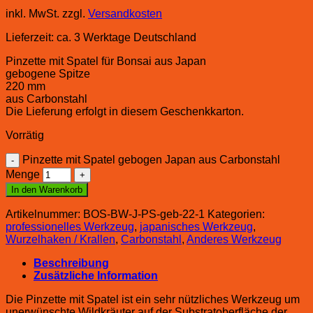
inkl. MwSt.
zzgl.
Versandkosten
Lieferzeit:
ca. 3 Werktage Deutschland
Pinzette mit Spatel für Bonsai aus Japan
gebogene Spitze
220 mm
aus Carbonstahl
Die Lieferung erfolgt in diesem Geschenkkarton.
Vorrätig
Pinzette mit Spatel gebogen Japan aus Carbonstahl
Menge
In den Warenkorb
Artikelnummer:
BOS-BW-J-PS-geb-22-1
Kategorien:
professionelles Werkzeug
,
japanisches Werkzeug
,
Wurzelhaken / Krallen
,
Carbonstahl
,
Anderes Werkzeug
Beschreibung
Zusätzliche Information
Die Pinzette mit Spatel ist ein sehr nützliches Werkzeug um
unerwünschte Wildkräuter auf der Substratoberfläche der