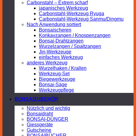
Carbonstahl – Extrem scharf
japanisches Werkzeug
Carbonstahl-Werkzeug Ryuga
Carbonstahl-Werkzeug Sanmu/Dingmu
Nach Anwendung sortiert
Bonsaischeren
Konkavzangen / Knospenzangen
Bonsai-Drahtzangen
Wurzelzangen / Spaltzangen
Jin-Werkzeuge
einfaches Werkzeug
anderes Werkzeug
Wurzelhaken / Krallen
Werkzeug-Set
Biegewerkzeuge
Bonsai-Säge
Werkzeugpflege
BONSAIZUBEHÖR
Nützlich und wichtig
Bonsaidraht
BONSAI-DÜNGER
Giessgeräte
Gutscheine
BONSAIBÜCHER