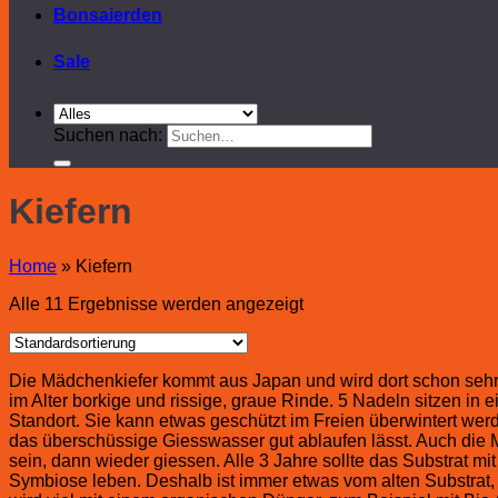
Bonsaierden
Sale
Suchen nach:
Kiefern
Home
»
Kiefern
Alle 11 Ergebnisse werden angezeigt
Die Mädchenkiefer kommt aus Japan und wird dort schon sehr l
im Alter borkige und rissige, graue Rinde. 5 Nadeln sitzen in
Standort. Sie kann etwas geschützt im Freien überwintert werde
das überschüssige Giesswasser gut ablaufen lässt. Auch die M
sein, dann wieder giessen. Alle 3 Jahre sollte das Substrat mit
Symbiose leben. Deshalb ist immer etwas vom alten Substrat, 