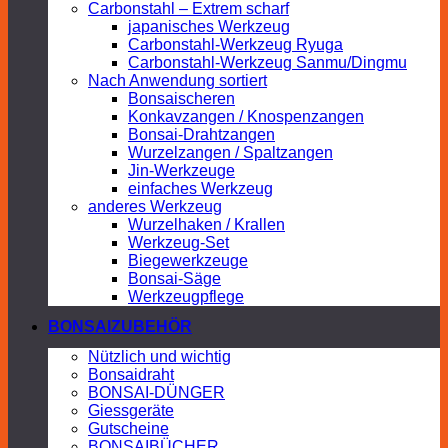
Carbonstahl – Extrem scharf
japanisches Werkzeug
Carbonstahl-Werkzeug Ryuga
Carbonstahl-Werkzeug Sanmu/Dingmu
Nach Anwendung sortiert
Bonsaischeren
Konkavzangen / Knospenzangen
Bonsai-Drahtzangen
Wurzelzangen / Spaltzangen
Jin-Werkzeuge
einfaches Werkzeug
anderes Werkzeug
Wurzelhaken / Krallen
Werkzeug-Set
Biegewerkzeuge
Bonsai-Säge
Werkzeugpflege
BONSAIZUBEHÖR
Nützlich und wichtig
Bonsaidraht
BONSAI-DÜNGER
Giessgeräte
Gutscheine
BONSAIBÜCHER