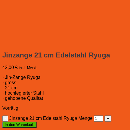
Jinzange 21 cm Edelstahl Ryuga
42,00
€
inkl. Mwst.
· Jin-Zange Ryuga
· gross
· 21 cm
· hochlegierter Stahl
· gehobene Qualität
Vorrätig
Jinzange 21 cm Edelstahl Ryuga Menge
In den Warenkorb