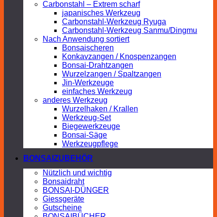
Carbonstahl – Extrem scharf
japanisches Werkzeug
Carbonstahl-Werkzeug Ryuga
Carbonstahl-Werkzeug Sanmu/Dingmu
Nach Anwendung sortiert
Bonsaischeren
Konkavzangen / Knospenzangen
Bonsai-Drahtzangen
Wurzelzangen / Spaltzangen
Jin-Werkzeuge
einfaches Werkzeug
anderes Werkzeug
Wurzelhaken / Krallen
Werkzeug-Set
Biegewerkzeuge
Bonsai-Säge
Werkzeugpflege
BONSAIZUBEHÖR
Nützlich und wichtig
Bonsaidraht
BONSAI-DÜNGER
Giessgeräte
Gutscheine
BONSAIBÜCHER