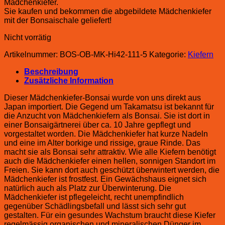
Mädchenkiefer.
Sie kaufen und bekommen die abgebildete Mädchenkiefer
mit der Bonsaischale geliefert!
Nicht vorrätig
Artikelnummer:
BOS-OB-MK-Hi42-111-5
Kategorie:
Kiefern
Beschreibung
Zusätzliche Information
Dieser Mädchenkiefer-Bonsai wurde von uns direkt aus
Japan importiert. Die Gegend um Takamatsu ist bekannt für
die Anzucht von Mädchenkiefern als Bonsai. Sie ist dort in
einer Bonsaigärtnerei über ca. 10 Jahre gepflegt und
vorgestaltet worden. Die Mädchenkiefer hat kurze Nadeln
und eine im Alter borkige und rissige, graue Rinde. Das
macht sie als Bonsai sehr attraktiv. Wie alle Kiefern benötigt
auch die Mädchenkiefer einen hellen, sonnigen Standort im
Freien. Sie kann dort auch geschützt überwintert werden, die
Mädchenkiefer ist frostfest. Ein Gewächshaus eignet sich
natürlich auch als Platz zur Überwinterung. Die
Mädchenkiefer ist pflegeleicht, recht unempfindlich
gegenüber Schädlingsbefall und lässt sich sehr gut
gestalten. Für ein gesundes Wachstum braucht diese Kiefer
regelmässig organischen und mineralischen Dünger im