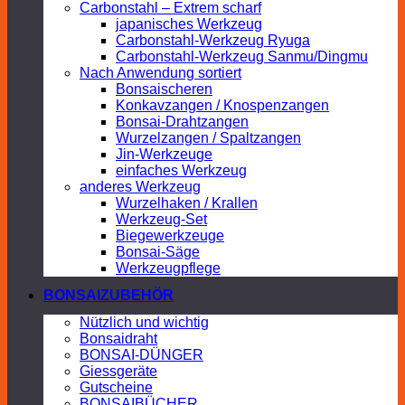
Carbonstahl – Extrem scharf
japanisches Werkzeug
Carbonstahl-Werkzeug Ryuga
Carbonstahl-Werkzeug Sanmu/Dingmu
Nach Anwendung sortiert
Bonsaischeren
Konkavzangen / Knospenzangen
Bonsai-Drahtzangen
Wurzelzangen / Spaltzangen
Jin-Werkzeuge
einfaches Werkzeug
anderes Werkzeug
Wurzelhaken / Krallen
Werkzeug-Set
Biegewerkzeuge
Bonsai-Säge
Werkzeugpflege
BONSAIZUBEHÖR
Nützlich und wichtig
Bonsaidraht
BONSAI-DÜNGER
Giessgeräte
Gutscheine
BONSAIBÜCHER