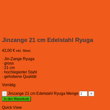
Jinzange 21 cm Edelstahl Ryuga
42,00
€
inkl. Mwst.
· Jin-Zange Ryuga
· gross
· 21 cm
· hochlegierter Stahl
· gehobene Qualität
Vorrätig
Jinzange 21 cm Edelstahl Ryuga Menge
In den Warenkorb
Quick View