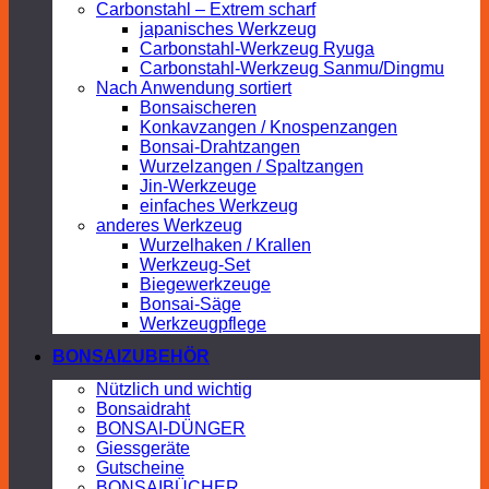
Carbonstahl – Extrem scharf
japanisches Werkzeug
Carbonstahl-Werkzeug Ryuga
Carbonstahl-Werkzeug Sanmu/Dingmu
Nach Anwendung sortiert
Bonsaischeren
Konkavzangen / Knospenzangen
Bonsai-Drahtzangen
Wurzelzangen / Spaltzangen
Jin-Werkzeuge
einfaches Werkzeug
anderes Werkzeug
Wurzelhaken / Krallen
Werkzeug-Set
Biegewerkzeuge
Bonsai-Säge
Werkzeugpflege
BONSAIZUBEHÖR
Nützlich und wichtig
Bonsaidraht
BONSAI-DÜNGER
Giessgeräte
Gutscheine
BONSAIBÜCHER