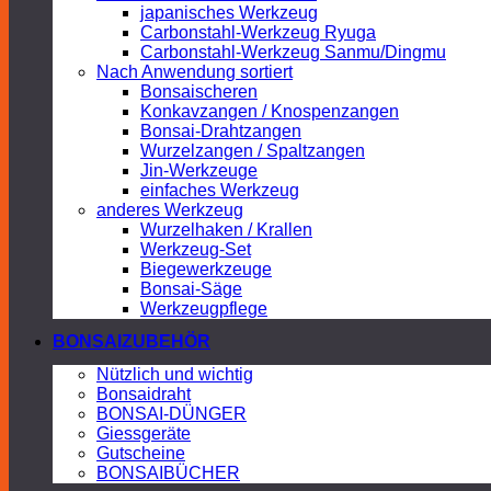
japanisches Werkzeug
Carbonstahl-Werkzeug Ryuga
Carbonstahl-Werkzeug Sanmu/Dingmu
Nach Anwendung sortiert
Bonsaischeren
Konkavzangen / Knospenzangen
Bonsai-Drahtzangen
Wurzelzangen / Spaltzangen
Jin-Werkzeuge
einfaches Werkzeug
anderes Werkzeug
Wurzelhaken / Krallen
Werkzeug-Set
Biegewerkzeuge
Bonsai-Säge
Werkzeugpflege
BONSAIZUBEHÖR
Nützlich und wichtig
Bonsaidraht
BONSAI-DÜNGER
Giessgeräte
Gutscheine
BONSAIBÜCHER