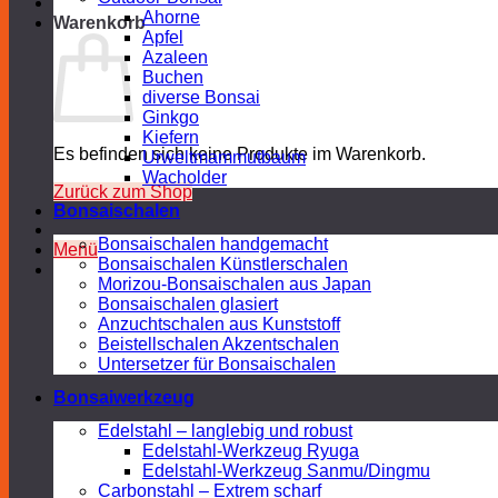
Ahorne
Warenkorb
Apfel
Azaleen
Buchen
diverse Bonsai
Ginkgo
Kiefern
Es befinden sich keine Produkte im Warenkorb.
Urweltmammutbaum
Wacholder
Zurück zum Shop
Bonsaischalen
Bonsaischalen handgemacht
Menü
Bonsaischalen Künstlerschalen
Morizou-Bonsaischalen aus Japan
Bonsaischalen glasiert
Anzuchtschalen aus Kunststoff
Beistellschalen Akzentschalen
Untersetzer für Bonsaischalen
Bonsaiwerkzeug
Edelstahl – langlebig und robust
Edelstahl-Werkzeug Ryuga
Edelstahl-Werkzeug Sanmu/Dingmu
Carbonstahl – Extrem scharf