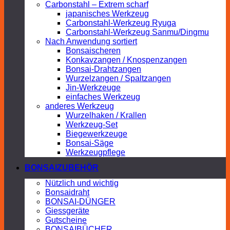
Carbonstahl – Extrem scharf
japanisches Werkzeug
Carbonstahl-Werkzeug Ryuga
Carbonstahl-Werkzeug Sanmu/Dingmu
Nach Anwendung sortiert
Bonsaischeren
Konkavzangen / Knospenzangen
Bonsai-Drahtzangen
Wurzelzangen / Spaltzangen
Jin-Werkzeuge
einfaches Werkzeug
anderes Werkzeug
Wurzelhaken / Krallen
Werkzeug-Set
Biegewerkzeuge
Bonsai-Säge
Werkzeugpflege
BONSAIZUBEHÖR
Nützlich und wichtig
Bonsaidraht
BONSAI-DÜNGER
Giessgeräte
Gutscheine
BONSAIBÜCHER