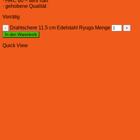
· HRC 60 – sehr hart
· gehobene Qualität
Vorrätig
Drahtschere 11.5 cm Edelstahl Ryuga Menge
In den Warenkorb
Quick View