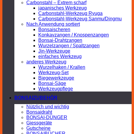
Carbonstahl – Extrem scharf
japanisches Werkzeug
Carbonstahl-Werkzeug Ryuga
Carbonstahl-Werkzeug Sanmu/Dingmu
Nach Anwendung sortiert
Bonsaischeren
Konkavzangen / Knospenzangen
Bonsai-Drahtzangen
Wurzelzangen / Spaltzangen
Jin-Werkzeuge
einfaches Werkzeug
anderes Werkzeug
Wurzelhaken / Krallen
Werkzeug-Set
Biegewerkzeuge
Bonsai-Säge
Werkzeugpflege
BONSAIZUBEHÖR
Nützlich und wichtig
Bonsaidraht
BONSAI-DÜNGER
Giessgeräte
Gutscheine
BONSAIBÜCHER