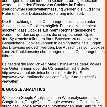
übertragen und dort für einen späteren Abruf gespeichert
werden. Über den Einsatz von Cookies im Rahmen
pseudonymer Reichweitenmessung werden die Nutzer im
Rahmen dieser Datenschutzerklärung informiert.
Die Betrachtung dieses Onlineangebotes ist auch unter
Ausschluss von Cookies möglich. Falls die Nutzer nicht
möchten, dass Cookies auf ihrem Rechner gespeichert
werden, werden sie gebeten, die entsprechende Option in
den Systemeinstellungen ihres Browsers zu deaktivieren.
Gespeicherte Cookies können in den Systemeinstellungen
des Browsers gelöscht werden. Der Ausschluss von Cookies
kann zu Funktionseinschränkungen dieses Onlineangebotes
führen.
Es besteht die Möglichkeit, viele Online-Anzeigen-Cookies
von Unternehmen über die US-amerikanische Seite
http://www.aboutads.info/choices oder die EU-Seite
http://www.youronlinechoices.com/uk/your-ad-choices/ zu
verwalten.
6. GOOGLE ANALYTICS
Wir setzen Google Analytics, einen Webanalysedienst der
Google Inc. („Google“) ein. Google verwendet Cookies. Die
durch das Cookie erzeugten Informationen über Benutzung