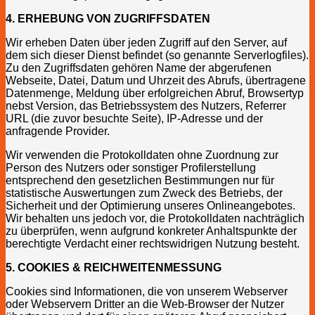
4. ERHEBUNG VON ZUGRIFFSDATEN
Wir erheben Daten über jeden Zugriff auf den Server, auf
dem sich dieser Dienst befindet (so genannte Serverlogfiles).
Zu den Zugriffsdaten gehören Name der abgerufenen
Webseite, Datei, Datum und Uhrzeit des Abrufs, übertragene
Datenmenge, Meldung über erfolgreichen Abruf, Browsertyp
nebst Version, das Betriebssystem des Nutzers, Referrer
URL (die zuvor besuchte Seite), IP-Adresse und der
anfragende Provider.
Wir verwenden die Protokolldaten ohne Zuordnung zur
Person des Nutzers oder sonstiger Profilerstellung
entsprechend den gesetzlichen Bestimmungen nur für
statistische Auswertungen zum Zweck des Betriebs, der
Sicherheit und der Optimierung unseres Onlineangebotes.
Wir behalten uns jedoch vor, die Protokolldaten nachträglich
zu überprüfen, wenn aufgrund konkreter Anhaltspunkte der
berechtigte Verdacht einer rechtswidrigen Nutzung besteht.
5. COOKIES & REICHWEITENMESSUNG
Cookies sind Informationen, die von unserem Webserver
oder Webservern Dritter an die Web-Browser der Nutzer