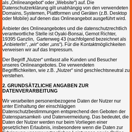
als „Onlineangebot“ oder „Website“) auf. Die
Datenschutzerklärung gilt unabhängig von den verwendeten
Domains, Systemen, Plattformen und Geräten (z.B. Desktop
oder Mobile) auf denen das Onlineangebot ausgeführt wird.
Anbieter des Onlineangebotes und die datenschutzrechtlich
verantwortliche Stelle ist Oyaki-Bonsai, Gernot Richter,
19395 Ganzlin, Gartenweg 43 (nachfolgend bezeichnet als
„AnbieterIn“, „wir“ oder „uns“). Für die Kontaktmöglichkeiten
verweisen wir auf das Impressum.
Der Begriff „Nutzer“ umfasst alle Kunden und Besucher
unseres Onlineangebotes. Die verwendeten
Begrifflichkeiten, wie z.B. „Nutzer“ sind geschlechtsneutral zu
verstehen.
2. GRUNDSÄTZLICHE ANGABEN ZUR
DATENVERARBEITUNG
Wir verarbeiten personenbezogene Daten der Nutzer nur
unter Einhaltung der einschlägigen
Datenschutzbestimmungen entsprechend den Geboten der
Datensparsamkeit- und Datenvermeidung. Das bedeutet, die
Daten der Nutzer werden nur beim Vorliegen einer
gesetzlichen Erlaubnis, insbesondere wenn die Daten zur