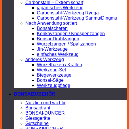
Carbonstahl – Extrem scharf
japanisches Werkzeug
Carbonstahl-Werkzeug Ryuga
Carbonstahl-Werkzeug Sanmu/Dingmu
Nach Anwendung sortiert
Bonsaischeren
Konkavzangen / Knospenzangen
Bonsai-Drahtzangen
Wurzelzangen / Spaltzangen
Jin-Werkzeuge
einfaches Werkzeug
anderes Werkzeug
Wurzelhaken / Krallen
Werkzeug-Set
Biegewerkzeuge
Bonsai-Säge
Werkzeugpflege
BONSAIZUBEHÖR
Nützlich und wichtig
Bonsaidraht
BONSAI-DÜNGER
Giessgeräte
Gutscheine
BONSAIBÜCHER