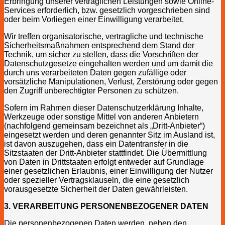
Erbringung unserer vertraglichen Leistungen sowie Online-
Services erforderlich, bzw. gesetzlich vorgeschrieben sind
oder beim Vorliegen einer Einwilligung verarbeitet.
Wir treffen organisatorische, vertragliche und technische
Sicherheitsmaßnahmen entsprechend dem Stand der
Technik, um sicher zu stellen, dass die Vorschriften der
Datenschutzgesetze eingehalten werden und um damit die
durch uns verarbeiteten Daten gegen zufällige oder
vorsätzliche Manipulationen, Verlust, Zerstörung oder gegen
den Zugriff unberechtigter Personen zu schützen.
Sofern im Rahmen dieser Datenschutzerklärung Inhalte,
Werkzeuge oder sonstige Mittel von anderen Anbietern
(nachfolgend gemeinsam bezeichnet als „Dritt-Anbieter“)
eingesetzt werden und deren genannter Sitz im Ausland ist,
ist davon auszugehen, dass ein Datentransfer in die
Sitzstaaten der Dritt-Anbieter stattfindet. Die Übermittlung
von Daten in Drittstaaten erfolgt entweder auf Grundlage
einer gesetzlichen Erlaubnis, einer Einwilligung der Nutzer
oder spezieller Vertragsklauseln, die eine gesetzlich
vorausgesetzte Sicherheit der Daten gewährleisten.
3. VERARBEITUNG PERSONENBEZOGENER DATEN
Die personenbezogenen Daten werden, neben den