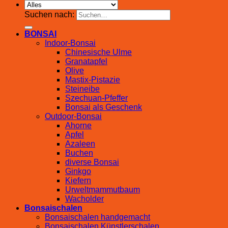
Suchen nach:
BONSAI
Indoor-Bonsai
Chinesische Ulme
Granatapfel
Olive
Mastix-Pistazie
Steineibe
Szechuan-Pfeffer
Bonsai als Geschenk
Outdoor-Bonsai
Ahorne
Apfel
Azaleen
Buchen
diverse Bonsai
Ginkgo
Kiefern
Urweltmammutbaum
Wacholder
Bonsaischalen
Bonsaischalen handgemacht
Bonsaischalen Künstlerschalen