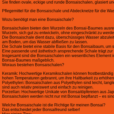
Sie finden ovale, eckige und runde Bonsaischalen, glasiert u
Pflegemittel für die Bonsaischale und Abdecknetze für die Wa
Wozu benötigt man eine Bonsaischale?
Bonsaischalen bieten den Wurzeln des Bonsai-Baumes ausre
Wurzeln, sich gut zu entwickeln, ohne eingeschränkt zu werde
Die Bonsaischale dient dazu, überschüssiges Wasser abzulei
am Boden, um das Wasser abfließen zu lassen.
Die Schale bietet eine stabile Basis für den Bonsaibaum, um sic
Eine passende und ästhetisch ansprechende Schale trägt zur
Insgesamt sind die Bonsaischalen ein wesentliches Element i
Bonsai-Baumes maßgeblich.
Woraus bestehen Bonsaischalen?
Keramik: Hochwertige Keramikschalen können frostbeständig s
hohen Temperaturen gebrannt, um ihre Haltbarkeit zu erhöhen
Polyethylen: Bonsaischalen aus Polyethylen sind leicht, langl
sind auch relativ preiswert und einfach zu reinigen.
Porzellan: Hochwertige Unikate von Bonsaitöpfereien aus Jap
Bonsaischalen werden nicht nur mit Bonsai bepflanzt – es si
Welche Bonsaischale ist die Richtige für meinen Bonsai?
Das entscheidet jeder Bonsaifreund selber!