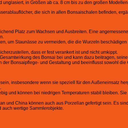
nd unglasiert, in Größen ab ca. 8 cm bis zu den großen Modelle
sserablauflöcher, die sich in allen Bonsaischalen befinden, er
ichend Platz zum Wachsen und Ausbreiten. Eine angemessene
n.
ten, um Staunässe zu vermeiden, die die Wurzeln beschädigen
herzustellen, dass er fest verankert ist und nicht umkippt.
 Gesamtwirkung des Bonsai bei und kann dazu beitragen, sein
n der Bonsaipflege- und Gestaltung und beeinflusst sowohl die
ein, insbesondere wenn sie speziell für den Außeneinsatz herg
.
ebig und können bei niedrigen Temperaturen stabil bleiben. Sie
an und China können auch aus Porzellan gefertigt sein. Es sin
nd auch wertige Sammlerobjekte.