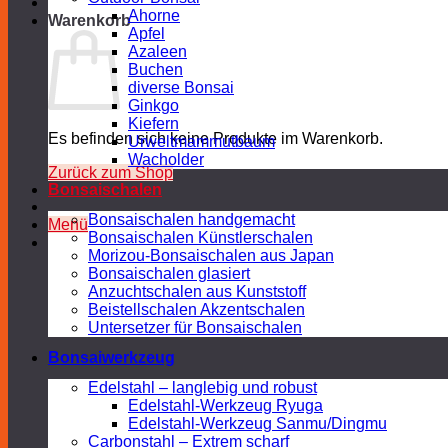
Ahorne
Warenkorb
Apfel
Azaleen
Buchen
diverse Bonsai
Ginkgo
Kiefern
Es befinden sich keine Produkte im Warenkorb.
Urweltmammutbaum
Wacholder
Zurück zum Shop
Bonsaischalen
Bonsaischalen handgemacht
Menü
Bonsaischalen Künstlerschalen
Morizou-Bonsaischalen aus Japan
Bonsaischalen glasiert
Anzuchtschalen aus Kunststoff
Beistellschalen Akzentschalen
Untersetzer für Bonsaischalen
Bonsaiwerkzeug
Edelstahl – langlebig und robust
Edelstahl-Werkzeug Ryuga
Edelstahl-Werkzeug Sanmu/Dingmu
Carbonstahl – Extrem scharf