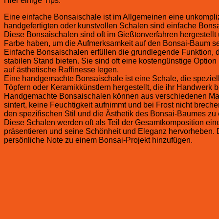
Hier einige Tips:
Eine einfache Bonsaischale ist im Allgemeinen eine unkomplizi
handgefertigten oder kunstvollen Schalen sind einfache Bonsa
Diese Bonsaischalen sind oft im Gießtonverfahren hergestellt u
Farbe haben, um die Aufmerksamkeit auf den Bonsai-Baum sel
Einfache Bonsaischalen erfüllen die grundlegende Funktion,
stabilen Stand bieten. Sie sind oft eine kostengünstige Option
auf ästhetische Raffinesse legen.
Eine handgemachte Bonsaischale ist eine Schale, die speziell
Töpfern oder Keramikkünstlern hergestellt, die ihr Handwerk b
Handgemachte Bonsaischalen können aus verschiedenen Materia
sintert, keine Feuchtigkeit aufnimmt und bei Frost nicht bre
den spezifischen Stil und die Ästhetik des Bonsai-Baumes zu
Diese Schalen werden oft als Teil der Gesamtkomposition ei
präsentieren und seine Schönheit und Eleganz hervorheben. Da
persönliche Note zu einem Bonsai-Projekt hinzufügen.