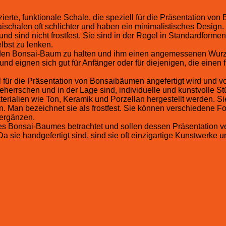
erte, funktionale Schale, die speziell für die Präsentation von
ischalen oft schlichter und haben ein minimalistisches Design.
nd sind nicht frostfest. Sie sind in der Regel in Standardforme
bst zu lenken.
 den Bonsai-Baum zu halten und ihm einen angemessenen Wurzel
 und eignen sich gut für Anfänger oder für diejenigen, die einen
 für die Präsentation von Bonsaibäumen angefertigt wird und vo
eherrschen und in der Lage sind, individuelle und kunstvolle St
lien wie Ton, Keramik und Porzellan hergestellt werden. Sie 
chen. Man bezeichnet sie als frostfest. Sie können verschieden
 ergänzen.
nes Bonsai-Baumes betrachtet und sollen dessen Präsentation
 sie handgefertigt sind, sind sie oft einzigartige Kunstwerke 