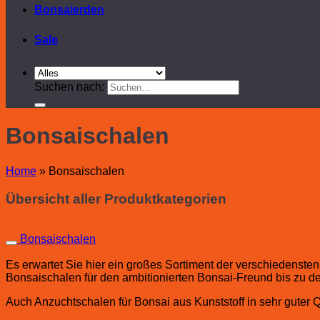
Bonsaierden
Sale
Suchen nach:
Bonsaischalen
Home
»
Bonsaischalen
Übersicht aller Produktkategorien
Bonsaischalen
Es erwartet Sie hier ein großes Sortiment der verschiedenst
Bonsaischalen für den ambitionierten Bonsai-Freund bis zu d
Auch Anzuchtschalen für Bonsai aus Kunststoff in sehr guter 