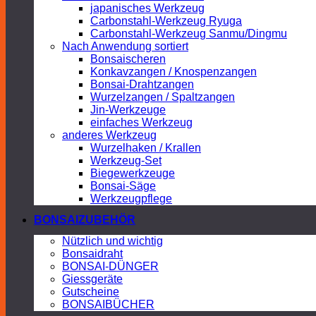
japanisches Werkzeug
Carbonstahl-Werkzeug Ryuga
Carbonstahl-Werkzeug Sanmu/Dingmu
Nach Anwendung sortiert
Bonsaischeren
Konkavzangen / Knospenzangen
Bonsai-Drahtzangen
Wurzelzangen / Spaltzangen
Jin-Werkzeuge
einfaches Werkzeug
anderes Werkzeug
Wurzelhaken / Krallen
Werkzeug-Set
Biegewerkzeuge
Bonsai-Säge
Werkzeugpflege
BONSAIZUBEHÖR
Nützlich und wichtig
Bonsaidraht
BONSAI-DÜNGER
Giessgeräte
Gutscheine
BONSAIBÜCHER