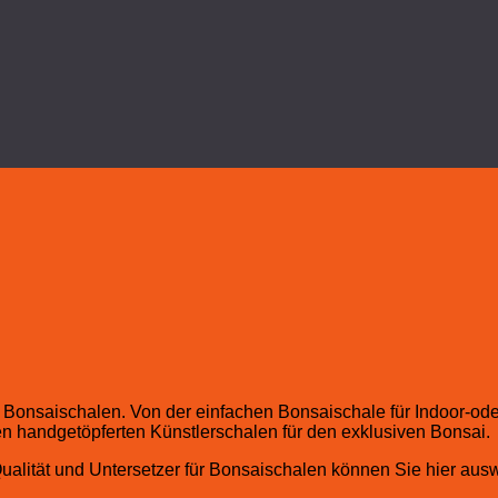
en Bonsaischalen. Von der einfachen Bonsaischale für Indoor-
en handgetöpferten Künstlerschalen für den exklusiven Bonsai.
Qualität und Untersetzer für Bonsaischalen können Sie hier aus