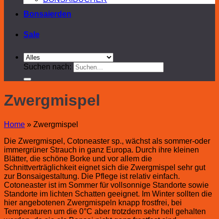
Bonsaierden
Sale
Suchen nach:
Zwergmispel
Home
»
Zwergmispel
Die Zwergmispel, Cotoneaster sp., wächst als sommer-oder
immergrüner Strauch in ganz Europa. Durch ihre kleinen
Blätter, die schöne Borke und vor allem die
Schnittverträglichkeit eignet sich die Zwergmispel sehr gut
zur Bonsaigestaltung. Die Pflege ist relativ einfach.
Cotoneaster ist im Sommer für vollsonnige Standorte sowie
Standorte im lichten Schatten geeignet. Im Winter sollten die
hier angebotenen Zwergmispeln knapp frostfrei, bei
Temperaturen um die 0°C aber trotzdem sehr hell gehalten