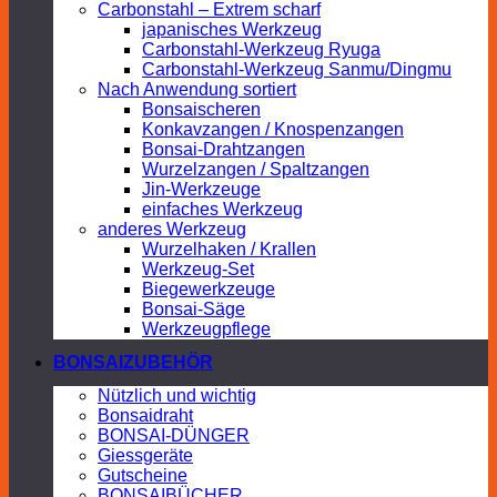
Carbonstahl – Extrem scharf
japanisches Werkzeug
Carbonstahl-Werkzeug Ryuga
Carbonstahl-Werkzeug Sanmu/Dingmu
Nach Anwendung sortiert
Bonsaischeren
Konkavzangen / Knospenzangen
Bonsai-Drahtzangen
Wurzelzangen / Spaltzangen
Jin-Werkzeuge
einfaches Werkzeug
anderes Werkzeug
Wurzelhaken / Krallen
Werkzeug-Set
Biegewerkzeuge
Bonsai-Säge
Werkzeugpflege
BONSAIZUBEHÖR
Nützlich und wichtig
Bonsaidraht
BONSAI-DÜNGER
Giessgeräte
Gutscheine
BONSAIBÜCHER