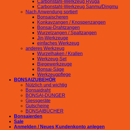
Carbonstahl-Werkzeug Ryuga
Carbonstahl-Werkzeug Sanmu/Dingmu
Nach Anwendung sortiert
Bonsaischeren
Konkavzangen / Knospenzangen
Bonsai-Drahtzangen
Wurzelzangen / Spaltzangen
Jin-Werkzeuge
einfaches Werkzeug
anderes Werkzeug
Wurzelhaken / Krallen
Werkzeug-Set
Biegewerkzeuge
Bonsai-Säge
Werkzeugpflege
BONSAIZUBEHÖR
Nützlich und wichtig
Bonsaidraht
BONSAI-DÜNGER
Giessgeräte
Gutscheine
BONSAIBÜCHER
Bonsaierden
Sale
Anmelden / Neues Kundenkonto anlegen