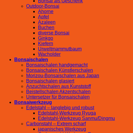
Bonsai als Geschenk
Outdoor-Bonsai
Ahorne
Apfel
Azaleen
Buchen
diverse Bonsai
Ginkgo
Kiefern
Urweltmammutbaum
Wacholder
Bonsaischalen
Bonsaischalen handgemacht
Bonsaischalen Künstlerschalen
Morizou-Bonsaischalen aus Japan
Bonsaischalen glasiert
Anzuchtschalen aus Kunststoff
Beistellschalen Akzentschalen
Untersetzer für Bonsaischalen
Bonsaiwerkzeug
Edelstahl – langlebig und robust
Edelstahl-Werkzeug Ryuga
Edelstahl-Werkzeug Sanmu/Dingmu
Carbonstahl – Extrem scharf
japanisches Werkzeug