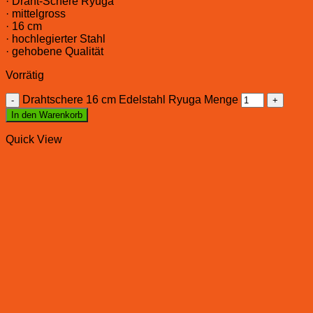
· Draht-Schere Ryuga
· mittelgross
· 16 cm
· hochlegierter Stahl
· gehobene Qualität
Vorrätig
Drahtschere 16 cm Edelstahl Ryuga Menge
In den Warenkorb
Quick View