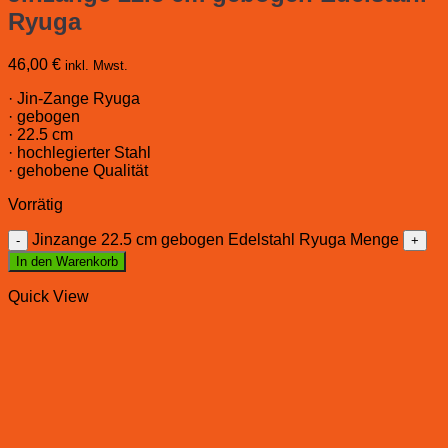
Ryuga
46,00
€
inkl. Mwst.
· Jin-Zange Ryuga
· gebogen
· 22.5 cm
· hochlegierter Stahl
· gehobene Qualität
Vorrätig
Jinzange 22.5 cm gebogen Edelstahl Ryuga Menge
In den Warenkorb
Quick View