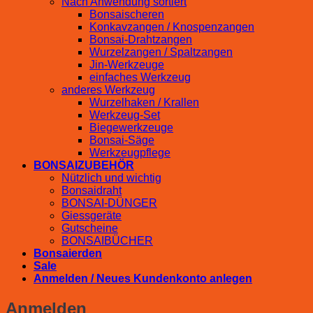
Nach Anwendung sortiert
Bonsaischeren
Konkavzangen / Knospenzangen
Bonsai-Drahtzangen
Wurzelzangen / Spaltzangen
Jin-Werkzeuge
einfaches Werkzeug
anderes Werkzeug
Wurzelhaken / Krallen
Werkzeug-Set
Biegewerkzeuge
Bonsai-Säge
Werkzeugpflege
BONSAIZUBEHÖR
Nützlich und wichtig
Bonsaidraht
BONSAI-DÜNGER
Giessgeräte
Gutscheine
BONSAIBÜCHER
Bonsaierden
Sale
Anmelden / Neues Kundenkonto anlegen
Anmelden