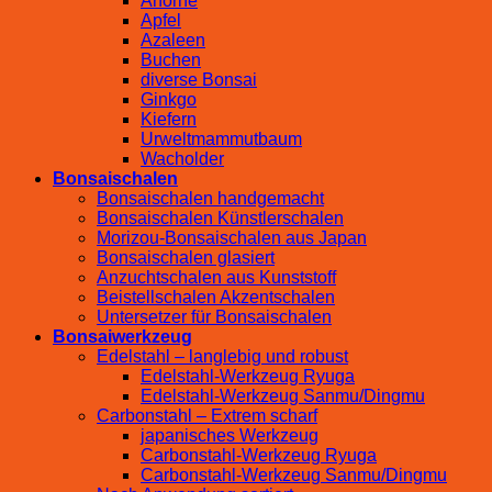
Ahorne
Apfel
Azaleen
Buchen
diverse Bonsai
Ginkgo
Kiefern
Urweltmammutbaum
Wacholder
Bonsaischalen
Bonsaischalen handgemacht
Bonsaischalen Künstlerschalen
Morizou-Bonsaischalen aus Japan
Bonsaischalen glasiert
Anzuchtschalen aus Kunststoff
Beistellschalen Akzentschalen
Untersetzer für Bonsaischalen
Bonsaiwerkzeug
Edelstahl – langlebig und robust
Edelstahl-Werkzeug Ryuga
Edelstahl-Werkzeug Sanmu/Dingmu
Carbonstahl – Extrem scharf
japanisches Werkzeug
Carbonstahl-Werkzeug Ryuga
Carbonstahl-Werkzeug Sanmu/Dingmu