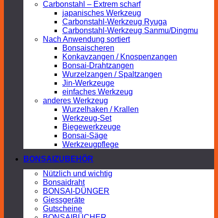
Carbonstahl – Extrem scharf
japanisches Werkzeug
Carbonstahl-Werkzeug Ryuga
Carbonstahl-Werkzeug Sanmu/Dingmu
Nach Anwendung sortiert
Bonsaischeren
Konkavzangen / Knospenzangen
Bonsai-Drahtzangen
Wurzelzangen / Spaltzangen
Jin-Werkzeuge
einfaches Werkzeug
anderes Werkzeug
Wurzelhaken / Krallen
Werkzeug-Set
Biegewerkzeuge
Bonsai-Säge
Werkzeugpflege
BONSAIZUBEHÖR
Nützlich und wichtig
Bonsaidraht
BONSAI-DÜNGER
Giessgeräte
Gutscheine
BONSAIBÜCHER