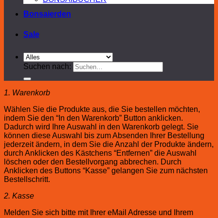
Bonsaierden
Sale
Suchen nach:
1. Warenkorb
Wählen Sie die Produkte aus, die Sie bestellen möchten,
indem Sie den “In den Warenkorb” Button anklicken.
Dadurch wird Ihre Auswahl in den Warenkorb gelegt. Sie
können diese Auswahl bis zum Absenden Ihrer Bestellung
jederzeit ändern, in dem Sie die Anzahl der Produkte ändern,
durch Anklicken des Kästchens “Entfernen” die Auswahl
löschen oder den Bestellvorgang abbrechen. Durch
Anklicken des Buttons “Kasse” gelangen Sie zum nächsten
Bestellschritt.
2. Kasse
Melden Sie sich bitte mit Ihrer eMail Adresse und Ihrem