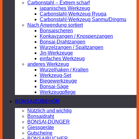
Carbonstahl – Extrem scharf
japanisches Werkzeug
Carbonstahl-Werkzeug Ryuga
Carbonstahl-Werkzeug Sanmu/Dingmu
Nach Anwendung sortiert
Bonsaischeren
Konkavzangen / Knospenzangen
Bonsai-Drahtzangen
Wurzelzangen / Spaltzangen
Jin-Werkzeuge
einfaches Werkzeug
anderes Werkzeug
Wurzelhaken / Krallen
Werkzeug-Set
Biegewerkzeuge
Bonsai-Säge
Werkzeugpflege
BONSAIZUBEHÖR
Nützlich und wichtig
Bonsaidraht
BONSAI-DÜNGER
Giessgeräte
Gutscheine
BONSAIBÜCHER