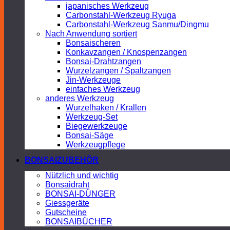
japanisches Werkzeug
Carbonstahl-Werkzeug Ryuga
Carbonstahl-Werkzeug Sanmu/Dingmu
Nach Anwendung sortiert
Bonsaischeren
Konkavzangen / Knospenzangen
Bonsai-Drahtzangen
Wurzelzangen / Spaltzangen
Jin-Werkzeuge
einfaches Werkzeug
anderes Werkzeug
Wurzelhaken / Krallen
Werkzeug-Set
Biegewerkzeuge
Bonsai-Säge
Werkzeugpflege
BONSAIZUBEHÖR
Nützlich und wichtig
Bonsaidraht
BONSAI-DÜNGER
Giessgeräte
Gutscheine
BONSAIBÜCHER