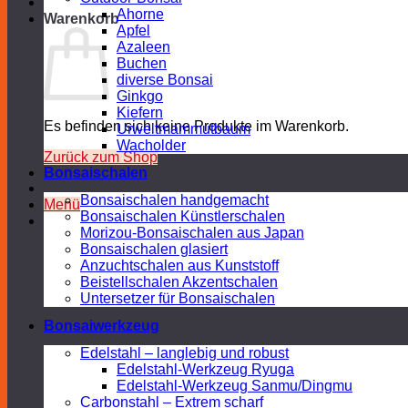
Ahorne
Warenkorb
Apfel
Azaleen
Buchen
diverse Bonsai
Ginkgo
Kiefern
Es befinden sich keine Produkte im Warenkorb.
Urweltmammutbaum
Wacholder
Zurück zum Shop
Bonsaischalen
Bonsaischalen handgemacht
Menü
Bonsaischalen Künstlerschalen
Morizou-Bonsaischalen aus Japan
Bonsaischalen glasiert
Anzuchtschalen aus Kunststoff
Beistellschalen Akzentschalen
Untersetzer für Bonsaischalen
Bonsaiwerkzeug
Edelstahl – langlebig und robust
Edelstahl-Werkzeug Ryuga
Edelstahl-Werkzeug Sanmu/Dingmu
Carbonstahl – Extrem scharf