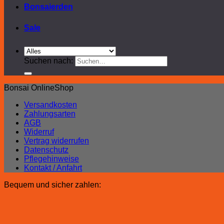
Bonsaierden
Sale
Suchen nach:
Bonsai OnlineShop
Versandkosten
Zahlungsarten
AGB
Widerruf
Vertrag widerrufen
Datenschutz
Pflegehinweise
Kontakt / Anfahrt
Bequem und sicher zahlen: