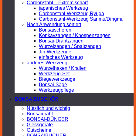
Carbonstahl – Extrem scharf
japanisches Werkzeug
Carbonstahl-Werkzeug Ryuga
Carbonstahl-Werkzeug Sanmu/Dingmu
Nach Anwendung sortiert
Bonsaischeren
Konkavzangen / Knospenzangen
Bonsai-Drahtzangen
Wurzelzangen / Spaltzangen
Jin-Werkzeuge
einfaches Werkzeug
anderes Werkzeug
Wurzelhaken / Krallen
Werkzeug-Set
Biegewerkzeuge
Bonsai-Säge
Werkzeugpflege
BONSAIZUBEHÖR
Nützlich und wichtig
Bonsaidraht
BONSAI-DÜNGER
Giessgeräte
Gutscheine
BONSAIBÜCHER