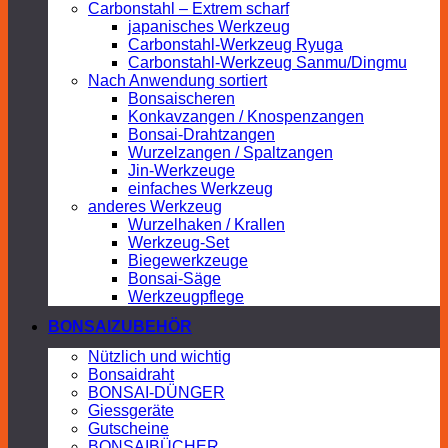
Carbonstahl – Extrem scharf
japanisches Werkzeug
Carbonstahl-Werkzeug Ryuga
Carbonstahl-Werkzeug Sanmu/Dingmu
Nach Anwendung sortiert
Bonsaischeren
Konkavzangen / Knospenzangen
Bonsai-Drahtzangen
Wurzelzangen / Spaltzangen
Jin-Werkzeuge
einfaches Werkzeug
anderes Werkzeug
Wurzelhaken / Krallen
Werkzeug-Set
Biegewerkzeuge
Bonsai-Säge
Werkzeugpflege
BONSAIZUBEHÖR
Nützlich und wichtig
Bonsaidraht
BONSAI-DÜNGER
Giessgeräte
Gutscheine
BONSAIBÜCHER