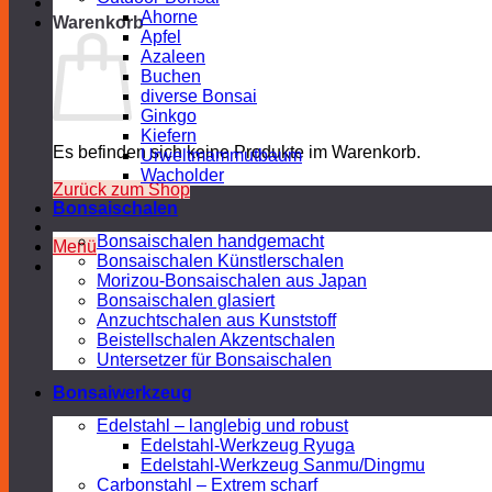
Ahorne
Warenkorb
Apfel
Azaleen
Buchen
diverse Bonsai
Ginkgo
Kiefern
Es befinden sich keine Produkte im Warenkorb.
Urweltmammutbaum
Wacholder
Zurück zum Shop
Bonsaischalen
Bonsaischalen handgemacht
Menü
Bonsaischalen Künstlerschalen
Morizou-Bonsaischalen aus Japan
Bonsaischalen glasiert
Anzuchtschalen aus Kunststoff
Beistellschalen Akzentschalen
Untersetzer für Bonsaischalen
Bonsaiwerkzeug
Edelstahl – langlebig und robust
Edelstahl-Werkzeug Ryuga
Edelstahl-Werkzeug Sanmu/Dingmu
Carbonstahl – Extrem scharf