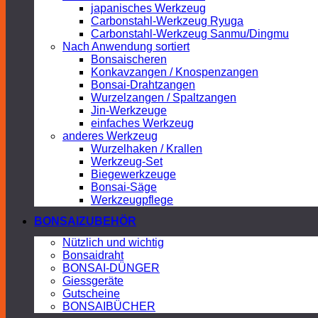
japanisches Werkzeug
Carbonstahl-Werkzeug Ryuga
Carbonstahl-Werkzeug Sanmu/Dingmu
Nach Anwendung sortiert
Bonsaischeren
Konkavzangen / Knospenzangen
Bonsai-Drahtzangen
Wurzelzangen / Spaltzangen
Jin-Werkzeuge
einfaches Werkzeug
anderes Werkzeug
Wurzelhaken / Krallen
Werkzeug-Set
Biegewerkzeuge
Bonsai-Säge
Werkzeugpflege
BONSAIZUBEHÖR
Nützlich und wichtig
Bonsaidraht
BONSAI-DÜNGER
Giessgeräte
Gutscheine
BONSAIBÜCHER