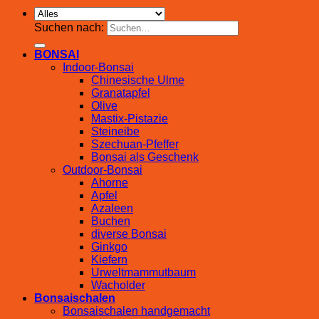
Suchen nach:
BONSAI
Indoor-Bonsai
Chinesische Ulme
Granatapfel
Olive
Mastix-Pistazie
Steineibe
Szechuan-Pfeffer
Bonsai als Geschenk
Outdoor-Bonsai
Ahorne
Apfel
Azaleen
Buchen
diverse Bonsai
Ginkgo
Kiefern
Urweltmammutbaum
Wacholder
Bonsaischalen
Bonsaischalen handgemacht