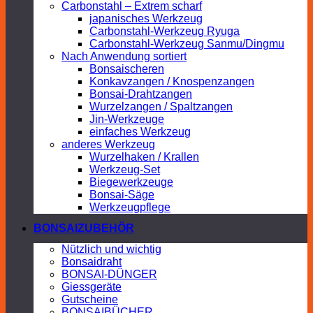
Carbonstahl – Extrem scharf
japanisches Werkzeug
Carbonstahl-Werkzeug Ryuga
Carbonstahl-Werkzeug Sanmu/Dingmu
Nach Anwendung sortiert
Bonsaischeren
Konkavzangen / Knospenzangen
Bonsai-Drahtzangen
Wurzelzangen / Spaltzangen
Jin-Werkzeuge
einfaches Werkzeug
anderes Werkzeug
Wurzelhaken / Krallen
Werkzeug-Set
Biegewerkzeuge
Bonsai-Säge
Werkzeugpflege
BONSAIZUBEHÖR
Nützlich und wichtig
Bonsaidraht
BONSAI-DÜNGER
Giessgeräte
Gutscheine
BONSAIBÜCHER