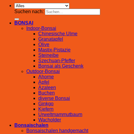
Suchen nach:
BONSAI
Indoor-Bonsai
Chinesische Ulme
Granatapfel
Olive
Mastix-Pistazie
Steineibe
Szechuan-Pfeffer
Bonsai als Geschenk
Outdoor-Bonsai
Ahorne
Apfel
Azaleen
Buchen
diverse Bonsai
Ginkgo
Kiefern
Urweltmammutbaum
Wacholder
Bonsaischalen
Bonsaischalen handgemacht