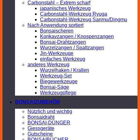
Carbonstahl – Extrem scharf
japanisches Werkzeug
Carbonstahl-Werkzeug Ryuga
Carbonstahl-Werkzeug Sanmu/Dingmu
Nach Anwendung sortiert
Bonsaischeren
Konkavzangen / Knospenzangen
Bonsai-Drahtzangen
Wurzelzangen / Spaltzangen
Jin-Werkzeuge
einfaches Werkzeug
anderes Werkzeug
Wurzelhaken / Krallen
Werkzeug-Set
Biegewerkzeuge
Bonsai-Säge
Werkzeugpflege
BONSAIZUBEHÖR
Nützlich und wichtig
Bonsaidraht
BONSAI-DÜNGER
Giessgeräte
Gutscheine
BONSAIBÜCHER