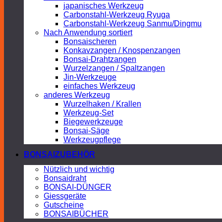
japanisches Werkzeug
Carbonstahl-Werkzeug Ryuga
Carbonstahl-Werkzeug Sanmu/Dingmu
Nach Anwendung sortiert
Bonsaischeren
Konkavzangen / Knospenzangen
Bonsai-Drahtzangen
Wurzelzangen / Spaltzangen
Jin-Werkzeuge
einfaches Werkzeug
anderes Werkzeug
Wurzelhaken / Krallen
Werkzeug-Set
Biegewerkzeuge
Bonsai-Säge
Werkzeugpflege
BONSAIZUBEHÖR
Nützlich und wichtig
Bonsaidraht
BONSAI-DÜNGER
Giessgeräte
Gutscheine
BONSAIBÜCHER