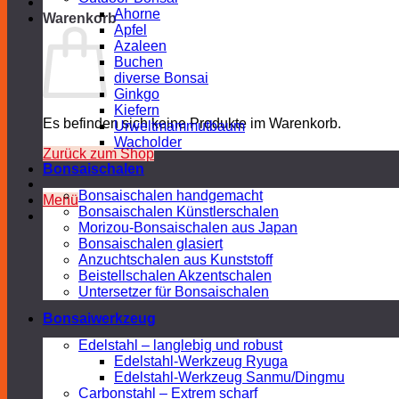
Ahorne
Warenkorb
Apfel
Azaleen
Buchen
diverse Bonsai
Ginkgo
Kiefern
Es befinden sich keine Produkte im Warenkorb.
Urweltmammutbaum
Wacholder
Zurück zum Shop
Bonsaischalen
Bonsaischalen handgemacht
Menü
Bonsaischalen Künstlerschalen
Morizou-Bonsaischalen aus Japan
Bonsaischalen glasiert
Anzuchtschalen aus Kunststoff
Beistellschalen Akzentschalen
Untersetzer für Bonsaischalen
Bonsaiwerkzeug
Edelstahl – langlebig und robust
Edelstahl-Werkzeug Ryuga
Edelstahl-Werkzeug Sanmu/Dingmu
Carbonstahl – Extrem scharf