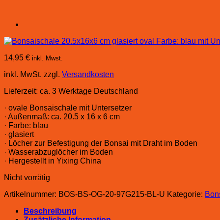
14,95
€
inkl. Mwst.
inkl. MwSt.
zzgl.
Versandkosten
Lieferzeit:
ca. 3 Werktage Deutschland
· ovale Bonsaischale mit Untersetzer
· Außenmaß: ca. 20.5 x 16 x 6 cm
· Farbe: blau
· glasiert
· Löcher zur Befestigung der Bonsai mit Draht im Boden
· Wasserabzuglöcher im Boden
· Hergestellt in Yixing China
Nicht vorrätig
Artikelnummer:
BOS-BS-OG-20-97G215-BL-U
Kategorie:
Bons
Beschreibung
Zusätzliche Information