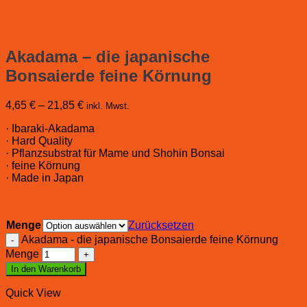
Akadama – die japanische
Bonsaierde feine Körnung
4,65
€
–
21,85
€
inkl. Mwst.
· Ibaraki-Akadama
· Hard Quality
· Pflanzsubstrat für Mame und Shohin Bonsai
· feine Körnung
· Made in Japan
Menge
Zurücksetzen
Akadama - die japanische Bonsaierde feine Körnung
Menge
In den Warenkorb
Quick View