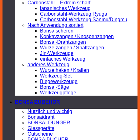
Carbonstahl – Extrem scharf
japanisches Werkzeug
Carbonstahl-Werkzeug Ryuga
Carbonstahl-Werkzeug Sanmu/Dingmu
Nach Anwendung sortiert
Bonsaischeren
Konkavzangen / Knospenzangen
Bonsai-Drahtzangen
Wurzelzangen / Spaltzangen
Jin-Werkzeuge
einfaches Werkzeug
anderes Werkzeug
Wurzelhaken / Krallen
Werkzeug-Set
Biegewerkzeuge
Bonsai-Säge
Werkzeugpflege
BONSAIZUBEHÖR
Nützlich und wichtig
Bonsaidraht
BONSAI-DÜNGER
Giessgeräte
Gutscheine
BONSAIBÜCHER