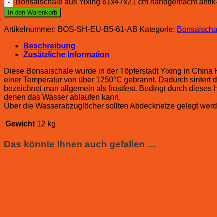
Bonsaischale aus Yixing 61x47x21 cm handgemacht antik-b
In den Warenkorb
Artikelnummer:
BOS-SH-EU-B5-61-AB
Kategorie:
Bonsaischa
Beschreibung
Zusätzliche Information
Diese Bonsaischale wurde in der Töpferstadt Yixing in China
einer Temperatur von über 1250°C gebrannt. Dadurch sintert 
bezeichnet man allgemein als frostfest. Bedingt durch diese
denen das Wasser ablaufen kann.
Über die Wasserabzuglöcher sollten Abdecknetze gelegt werd
Gewicht
12 kg
Das könnte Ihnen auch gefallen …