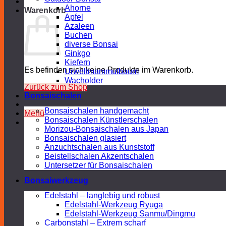
Ahorne
Warenkorb
Apfel
Azaleen
Buchen
diverse Bonsai
Ginkgo
Kiefern
Es befinden sich keine Produkte im Warenkorb.
Urweltmammutbaum
Wacholder
Zurück zum Shop
Bonsaischalen
Bonsaischalen handgemacht
Menü
Bonsaischalen Künstlerschalen
Morizou-Bonsaischalen aus Japan
Bonsaischalen glasiert
Anzuchtschalen aus Kunststoff
Beistellschalen Akzentschalen
Untersetzer für Bonsaischalen
Bonsaiwerkzeug
Edelstahl – langlebig und robust
Edelstahl-Werkzeug Ryuga
Edelstahl-Werkzeug Sanmu/Dingmu
Carbonstahl – Extrem scharf