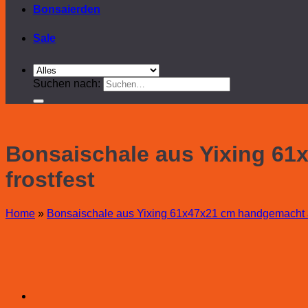
Bonsaierden
Sale
Suchen nach:
Bonsaischale aus Yixing 61
frostfest
Home
»
Bonsaischale aus Yixing 61x47x21 cm handgemacht ant