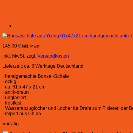
145,00
€
inkl. Mwst.
inkl. MwSt.
zzgl.
Versandkosten
Lieferzeit:
ca. 3 Werktage Deutschland
· handgemachte Bonsai-Schale
· eckig
· ca. 61 x 47 x 21 cm
· antik-braun
· unglasiert
· frostfest
· Wasserabzuglöcher und Löcher für Draht zum Fixieren der 
· Import aus China
Vorrätig