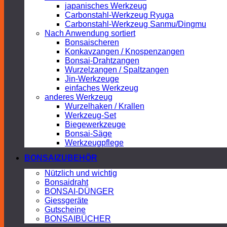
japanisches Werkzeug
Carbonstahl-Werkzeug Ryuga
Carbonstahl-Werkzeug Sanmu/Dingmu
Nach Anwendung sortiert
Bonsaischeren
Konkavzangen / Knospenzangen
Bonsai-Drahtzangen
Wurzelzangen / Spaltzangen
Jin-Werkzeuge
einfaches Werkzeug
anderes Werkzeug
Wurzelhaken / Krallen
Werkzeug-Set
Biegewerkzeuge
Bonsai-Säge
Werkzeugpflege
BONSAIZUBEHÖR
Nützlich und wichtig
Bonsaidraht
BONSAI-DÜNGER
Giessgeräte
Gutscheine
BONSAIBÜCHER