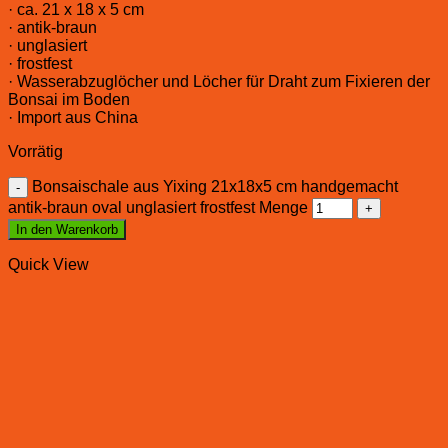
· ca. 21 x 18 x 5 cm
· antik-braun
· unglasiert
· frostfest
· Wasserabzuglöcher und Löcher für Draht zum Fixieren der
Bonsai im Boden
· Import aus China
Vorrätig
Bonsaischale aus Yixing 21x18x5 cm handgemacht
antik-braun oval unglasiert frostfest Menge
In den Warenkorb
Quick View