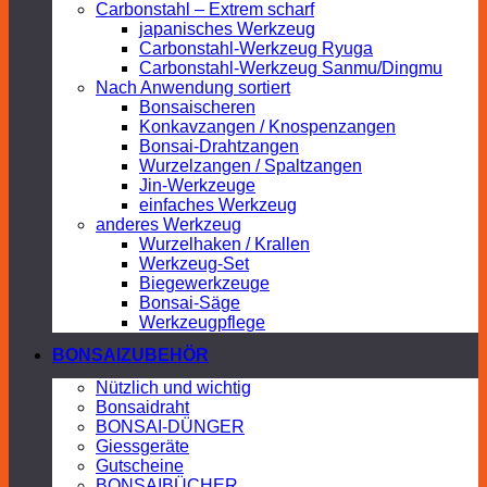
Carbonstahl – Extrem scharf
japanisches Werkzeug
Carbonstahl-Werkzeug Ryuga
Carbonstahl-Werkzeug Sanmu/Dingmu
Nach Anwendung sortiert
Bonsaischeren
Konkavzangen / Knospenzangen
Bonsai-Drahtzangen
Wurzelzangen / Spaltzangen
Jin-Werkzeuge
einfaches Werkzeug
anderes Werkzeug
Wurzelhaken / Krallen
Werkzeug-Set
Biegewerkzeuge
Bonsai-Säge
Werkzeugpflege
BONSAIZUBEHÖR
Nützlich und wichtig
Bonsaidraht
BONSAI-DÜNGER
Giessgeräte
Gutscheine
BONSAIBÜCHER