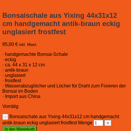
Bonsaischale aus Yixing 44x31x12
cm handgemacht antik-braun eckig
unglasiert frostfest
85,00
€
inkl. Mwst.
· handgemachte Bonsai-Schale
· eckig
· ca. 44 x 31 x 12 cm
· antik-braun
· unglasiert
· frostfest
· Wasserabzuglöcher und Löcher für Draht zum Fixieren der
Bonsai im Boden
· Import aus China
Vorrätig
Bonsaischale aus Yixing 44x31x12 cm handgemacht
antik-braun eckig unglasiert frostfest Menge
In den Warenkorb