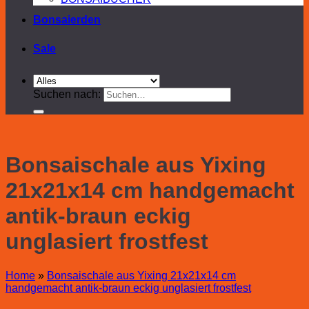
Bonsaierden
Sale
Suchen nach:
Bonsaischale aus Yixing
21x21x14 cm handgemacht
antik-braun eckig
unglasiert frostfest
Home
»
Bonsaischale aus Yixing 21x21x14 cm
handgemacht antik-braun eckig unglasiert frostfest