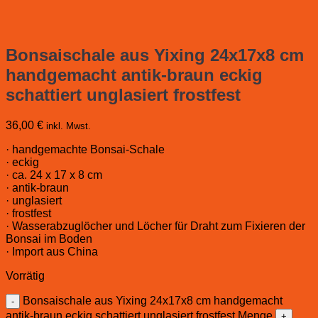
Bonsaischale aus Yixing 24x17x8 cm
handgemacht antik-braun eckig
schattiert unglasiert frostfest
36,00
€
inkl. Mwst.
· handgemachte Bonsai-Schale
· eckig
· ca. 24 x 17 x 8 cm
· antik-braun
· unglasiert
· frostfest
· Wasserabzuglöcher und Löcher für Draht zum Fixieren der
Bonsai im Boden
· Import aus China
Vorrätig
Bonsaischale aus Yixing 24x17x8 cm handgemacht
antik-braun eckig schattiert unglasiert frostfest Menge