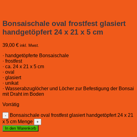
Bonsaischale oval frostfest glasiert
handgetöpfert 24 x 21 x 5 cm
39,00
€
inkl. Mwst.
· handgetöpferte Bonsaischale
· frostfest
· ca. 24 x 21 x 5 cm
· oval
· glasiert
· unikat
· Wasserabzuglöcher und Löcher zur Befestigung der Bonsai
mit Draht im Boden
Vorrätig
Bonsaischale oval frostfest glasiert handgetöpfert 24 x 21
x 5 cm Menge
In den Warenkorb