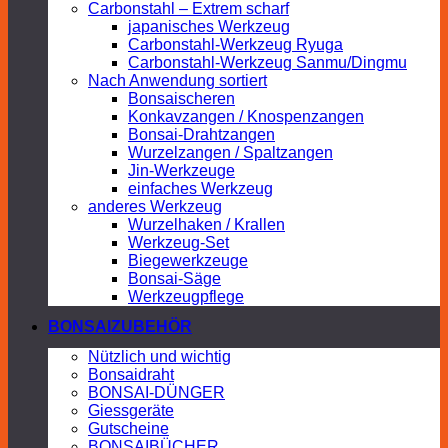
Carbonstahl – Extrem scharf
japanisches Werkzeug
Carbonstahl-Werkzeug Ryuga
Carbonstahl-Werkzeug Sanmu/Dingmu
Nach Anwendung sortiert
Bonsaischeren
Konkavzangen / Knospenzangen
Bonsai-Drahtzangen
Wurzelzangen / Spaltzangen
Jin-Werkzeuge
einfaches Werkzeug
anderes Werkzeug
Wurzelhaken / Krallen
Werkzeug-Set
Biegewerkzeuge
Bonsai-Säge
Werkzeugpflege
BONSAIZUBEHÖR
Nützlich und wichtig
Bonsaidraht
BONSAI-DÜNGER
Giessgeräte
Gutscheine
BONSAIBÜCHER