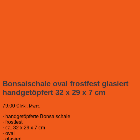
Bonsaischale oval frostfest glasiert
handgetöpfert 32 x 29 x 7 cm
79,00
€
inkl. Mwst.
· handgetöpferte Bonsaischale
· frostfest
· ca. 32 x 29 x 7 cm
· oval
· glasiert