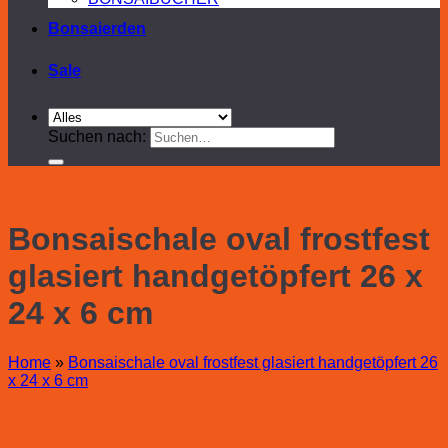
Bonsaierden
Sale
Suchen nach:
Bonsaischale oval frostfest
glasiert handgetöpfert 26 x
24 x 6 cm
Home
»
Bonsaischale oval frostfest glasiert handgetöpfert 26
x 24 x 6 cm