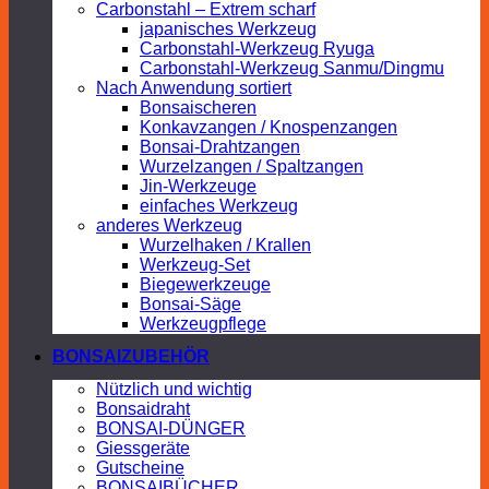
Carbonstahl – Extrem scharf
japanisches Werkzeug
Carbonstahl-Werkzeug Ryuga
Carbonstahl-Werkzeug Sanmu/Dingmu
Nach Anwendung sortiert
Bonsaischeren
Konkavzangen / Knospenzangen
Bonsai-Drahtzangen
Wurzelzangen / Spaltzangen
Jin-Werkzeuge
einfaches Werkzeug
anderes Werkzeug
Wurzelhaken / Krallen
Werkzeug-Set
Biegewerkzeuge
Bonsai-Säge
Werkzeugpflege
BONSAIZUBEHÖR
Nützlich und wichtig
Bonsaidraht
BONSAI-DÜNGER
Giessgeräte
Gutscheine
BONSAIBÜCHER