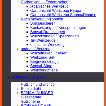
Carbonstahl – Extrem scharf
japanisches Werkzeug
Carbonstahl-Werkzeug Ryuga
Carbonstahl-Werkzeug Sanmu/Dingmu
Nach Anwendung sortiert
Bonsaischeren
Konkavzangen / Knospenzangen
Bonsai-Drahtzangen
Wurzelzangen / Spaltzangen
Jin-Werkzeuge
einfaches Werkzeug
anderes Werkzeug
Wurzelhaken / Krallen
Werkzeug-Set
Biegewerkzeuge
Bonsai-Säge
Werkzeugpflege
BONSAIZUBEHÖR
Nützlich und wichtig
Bonsaidraht
BONSAI-DÜNGER
Giessgeräte
Gutscheine
BONSAIBÜCHER