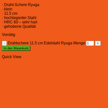
· Draht-Schere Ryuga
· klein
· 11.5 cm
· hochlegierter Stahl
· HRC 60 – sehr hart
· gehobene Qualität
Vorrätig
Drahtschere 11.5 cm Edelstahl Ryuga Menge
In den Warenkorb
Quick View