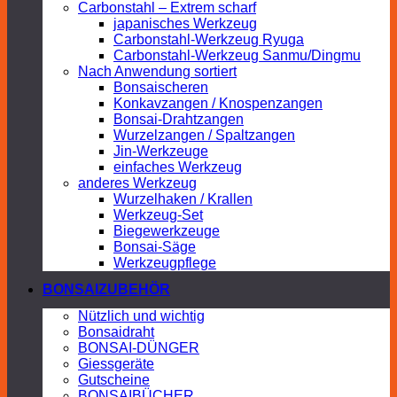
Carbonstahl – Extrem scharf
japanisches Werkzeug
Carbonstahl-Werkzeug Ryuga
Carbonstahl-Werkzeug Sanmu/Dingmu
Nach Anwendung sortiert
Bonsaischeren
Konkavzangen / Knospenzangen
Bonsai-Drahtzangen
Wurzelzangen / Spaltzangen
Jin-Werkzeuge
einfaches Werkzeug
anderes Werkzeug
Wurzelhaken / Krallen
Werkzeug-Set
Biegewerkzeuge
Bonsai-Säge
Werkzeugpflege
BONSAIZUBEHÖR
Nützlich und wichtig
Bonsaidraht
BONSAI-DÜNGER
Giessgeräte
Gutscheine
BONSAIBÜCHER