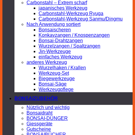
Carbonstahl – Extrem scharf
japanisches Werkzeug
Carbonstahl-Werkzeug Ryuga
Carbonstahl-Werkzeug Sanmu/Dingmu
Nach Anwendung sortiert
Bonsaischeren
Konkavzangen / Knospenzangen
Bonsai-Drahtzangen
Wurzelzangen / Spaltzangen
Jin-Werkzeuge
einfaches Werkzeug
anderes Werkzeug
Wurzelhaken / Krallen
Werkzeug-Set
Biegewerkzeuge
Bonsai-Säge
Werkzeugpflege
BONSAIZUBEHÖR
Nützlich und wichtig
Bonsaidraht
BONSAI-DÜNGER
Giessgeräte
Gutscheine
BONSAIBÜCHER