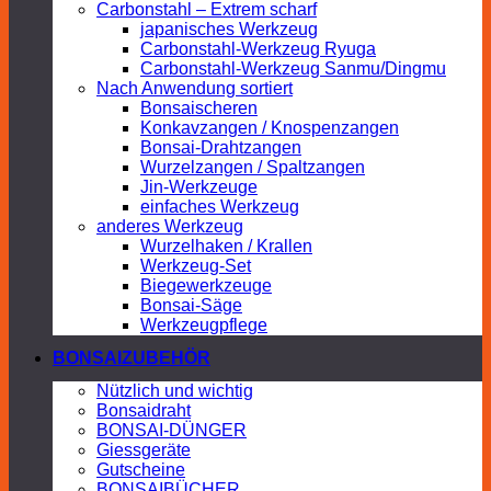
Carbonstahl – Extrem scharf
japanisches Werkzeug
Carbonstahl-Werkzeug Ryuga
Carbonstahl-Werkzeug Sanmu/Dingmu
Nach Anwendung sortiert
Bonsaischeren
Konkavzangen / Knospenzangen
Bonsai-Drahtzangen
Wurzelzangen / Spaltzangen
Jin-Werkzeuge
einfaches Werkzeug
anderes Werkzeug
Wurzelhaken / Krallen
Werkzeug-Set
Biegewerkzeuge
Bonsai-Säge
Werkzeugpflege
BONSAIZUBEHÖR
Nützlich und wichtig
Bonsaidraht
BONSAI-DÜNGER
Giessgeräte
Gutscheine
BONSAIBÜCHER