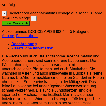
Vorrätig
Fächerahorn Acer palmatum Deshojo aus Japan 8 Jahre
35-40 cm Menge
In den Warenkorb
Artikelnummer:
BOS-OB-APD-IH62-444-5
Kategorien:
Ahorne
,
Fächerahorn
Beschreibung
Zusätzliche Information
Die Fächer-und auch Dreispitzahorne, Acer palmatum und
Acer buergerianum, sind sommergrüne Laubbäume. Die
Fächerahorne gibt es in vielen Varianten mit
unterschiedlichen Blattformen und auch Blattfarben. Sie
wachsen in Asien und auch mittlerweile in Europa als kleine
Bäume. Die Ahorne möchten einen hellen Standort im Freien
ohne direkte Sonneneinstrahlung in der Mittagszeit. Das
feine Laub könnte bei ungenügender Wasserversorgung
schnell verbrennen. Bis auf die Jungpflanzen sind die
japanischen Fächerahorne frostfest. Man muß sie aber
trotzdem vor kalten Winden und strengen Frösten geschützt
überwintern. Die Ahorne müssen in der Wachstumszeit