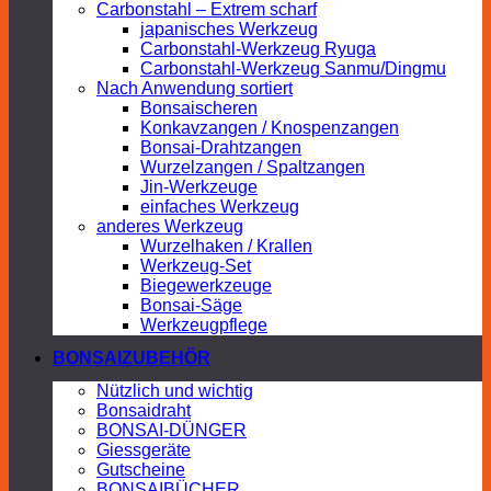
Carbonstahl – Extrem scharf
japanisches Werkzeug
Carbonstahl-Werkzeug Ryuga
Carbonstahl-Werkzeug Sanmu/Dingmu
Nach Anwendung sortiert
Bonsaischeren
Konkavzangen / Knospenzangen
Bonsai-Drahtzangen
Wurzelzangen / Spaltzangen
Jin-Werkzeuge
einfaches Werkzeug
anderes Werkzeug
Wurzelhaken / Krallen
Werkzeug-Set
Biegewerkzeuge
Bonsai-Säge
Werkzeugpflege
BONSAIZUBEHÖR
Nützlich und wichtig
Bonsaidraht
BONSAI-DÜNGER
Giessgeräte
Gutscheine
BONSAIBÜCHER