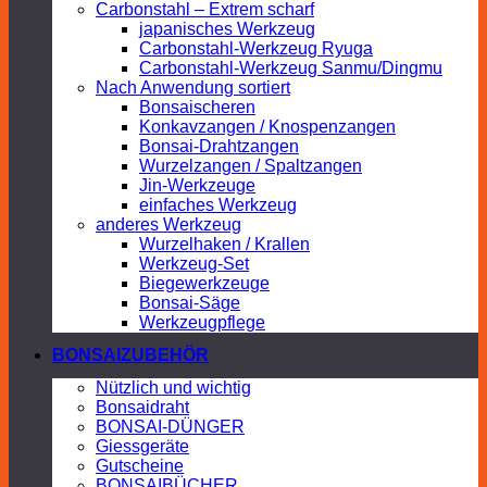
Carbonstahl – Extrem scharf
japanisches Werkzeug
Carbonstahl-Werkzeug Ryuga
Carbonstahl-Werkzeug Sanmu/Dingmu
Nach Anwendung sortiert
Bonsaischeren
Konkavzangen / Knospenzangen
Bonsai-Drahtzangen
Wurzelzangen / Spaltzangen
Jin-Werkzeuge
einfaches Werkzeug
anderes Werkzeug
Wurzelhaken / Krallen
Werkzeug-Set
Biegewerkzeuge
Bonsai-Säge
Werkzeugpflege
BONSAIZUBEHÖR
Nützlich und wichtig
Bonsaidraht
BONSAI-DÜNGER
Giessgeräte
Gutscheine
BONSAIBÜCHER