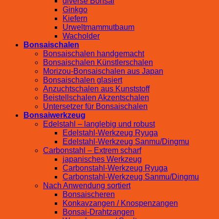
diverse Bonsai
Ginkgo
Kiefern
Urweltmammutbaum
Wacholder
Bonsaischalen
Bonsaischalen handgemacht
Bonsaischalen Künstlerschalen
Morizou-Bonsaischalen aus Japan
Bonsaischalen glasiert
Anzuchtschalen aus Kunststoff
Beistellschalen Akzentschalen
Untersetzer für Bonsaischalen
Bonsaiwerkzeug
Edelstahl – langlebig und robust
Edelstahl-Werkzeug Ryuga
Edelstahl-Werkzeug Sanmu/Dingmu
Carbonstahl – Extrem scharf
japanisches Werkzeug
Carbonstahl-Werkzeug Ryuga
Carbonstahl-Werkzeug Sanmu/Dingmu
Nach Anwendung sortiert
Bonsaischeren
Konkavzangen / Knospenzangen
Bonsai-Drahtzangen