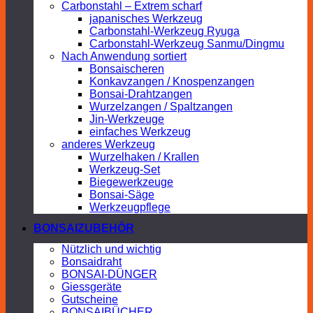
Carbonstahl – Extrem scharf
japanisches Werkzeug
Carbonstahl-Werkzeug Ryuga
Carbonstahl-Werkzeug Sanmu/Dingmu
Nach Anwendung sortiert
Bonsaischeren
Konkavzangen / Knospenzangen
Bonsai-Drahtzangen
Wurzelzangen / Spaltzangen
Jin-Werkzeuge
einfaches Werkzeug
anderes Werkzeug
Wurzelhaken / Krallen
Werkzeug-Set
Biegewerkzeuge
Bonsai-Säge
Werkzeugpflege
BONSAIZUBEHÖR
Nützlich und wichtig
Bonsaidraht
BONSAI-DÜNGER
Giessgeräte
Gutscheine
BONSAIBÜCHER