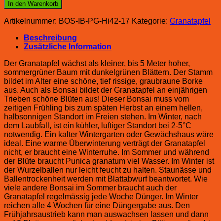
In den Warenkorb
Artikelnummer:
BOS-IB-PG-Hi42-17
Kategorie:
Granatapfel
Beschreibung
Zusätzliche Information
Der Granatapfel wächst als kleiner, bis 5 Meter hoher,
sommergrüner Baum mit dunkelgrünen Blättern. Der Stamm
bildet im Alter eine schöne, tief rissige, graubraune Borke
aus. Auch als Bonsai bildet der Granatapfel an einjährigen
Trieben schöne Blüten aus! Dieser Bonsai muss vom
zeitigen Frühling bis zum späten Herbst an einem hellen,
halbsonnigen Standort im Freien stehen. Im Winter, nach
dem Laubfall, ist ein kühler, luftiger Standort bei 2-5°C
notwendig. Ein kalter Wintergarten oder Gewächshaus wäre
ideal. Eine warme Überwinterung verträgt der Granatapfel
nicht, er braucht eine Winterruhe. Im Sommer und während
der Blüte braucht Punica granatum viel Wasser. Im Winter ist
der Wurzelballen nur leicht feucht zu halten. Staunässe und
Ballentrockenheit werden mit Blattabwurf beantwortet. Wie
viele andere Bonsai im Sommer braucht auch der
Granatapfel regelmässig jede Woche Dünger. Im Winter
reichen alle 4 Wochen für eine Düngergabe aus. Den
Frühjahrsaustrieb kann man auswachsen lassen und dann