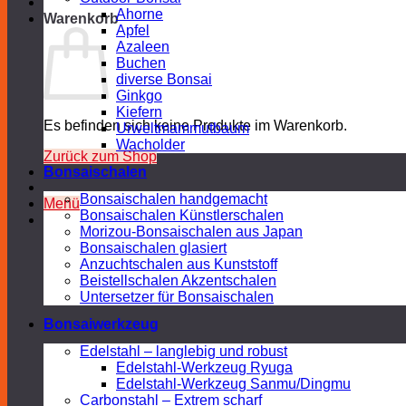
Ahorne
Warenkorb
Apfel
Azaleen
Buchen
diverse Bonsai
Ginkgo
Kiefern
Es befinden sich keine Produkte im Warenkorb.
Urweltmammutbaum
Wacholder
Zurück zum Shop
Bonsaischalen
Bonsaischalen handgemacht
Menü
Bonsaischalen Künstlerschalen
Morizou-Bonsaischalen aus Japan
Bonsaischalen glasiert
Anzuchtschalen aus Kunststoff
Beistellschalen Akzentschalen
Untersetzer für Bonsaischalen
Bonsaiwerkzeug
Edelstahl – langlebig und robust
Edelstahl-Werkzeug Ryuga
Edelstahl-Werkzeug Sanmu/Dingmu
Carbonstahl – Extrem scharf