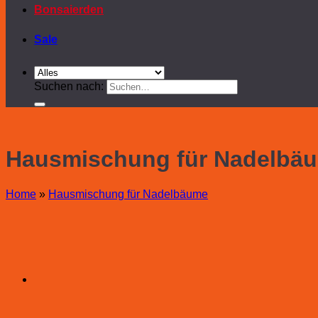
Bonsaierden
Sale
Suchen nach:
Hausmischung für Nadelbä
Home
»
Hausmischung für Nadelbäume