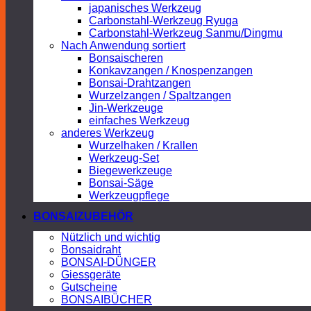
japanisches Werkzeug
Carbonstahl-Werkzeug Ryuga
Carbonstahl-Werkzeug Sanmu/Dingmu
Nach Anwendung sortiert
Bonsaischeren
Konkavzangen / Knospenzangen
Bonsai-Drahtzangen
Wurzelzangen / Spaltzangen
Jin-Werkzeuge
einfaches Werkzeug
anderes Werkzeug
Wurzelhaken / Krallen
Werkzeug-Set
Biegewerkzeuge
Bonsai-Säge
Werkzeugpflege
BONSAIZUBEHÖR
Nützlich und wichtig
Bonsaidraht
BONSAI-DÜNGER
Giessgeräte
Gutscheine
BONSAIBÜCHER