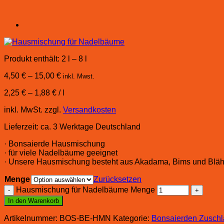
Produkt enthält: 2
l
– 8
l
4,50
€
–
15,00
€
inkl. Mwst.
2,25
€
–
1,88
€
/
l
inkl. MwSt.
zzgl.
Versandkosten
Lieferzeit:
ca. 3 Werktage Deutschland
· Bonsaierde Hausmischung
· für viele Nadelbäume geeignet
· Unsere Hausmischung besteht aus Akadama, Bims und Bläh
Menge
Zurücksetzen
Hausmischung für Nadelbäume Menge
In den Warenkorb
Artikelnummer:
BOS-BE-HMN
Kategorie:
Bonsaierden Zuschl