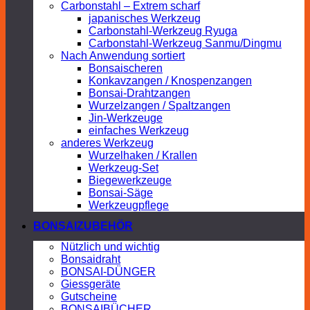
Carbonstahl – Extrem scharf
japanisches Werkzeug
Carbonstahl-Werkzeug Ryuga
Carbonstahl-Werkzeug Sanmu/Dingmu
Nach Anwendung sortiert
Bonsaischeren
Konkavzangen / Knospenzangen
Bonsai-Drahtzangen
Wurzelzangen / Spaltzangen
Jin-Werkzeuge
einfaches Werkzeug
anderes Werkzeug
Wurzelhaken / Krallen
Werkzeug-Set
Biegewerkzeuge
Bonsai-Säge
Werkzeugpflege
BONSAIZUBEHÖR
Nützlich und wichtig
Bonsaidraht
BONSAI-DÜNGER
Giessgeräte
Gutscheine
BONSAIBÜCHER