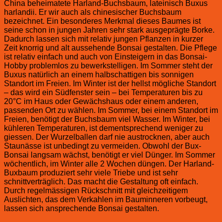
China beheimatete Harland-Buchsbaum, lateinisch Buxus
harlandii. Er wir auch als chinesischer Buchsbaum
bezeichnet. Ein besonderes Merkmal dieses Baumes ist
seine schon in jungen Jahren sehr stark ausgeprägte Borke.
Dadurch lassen sich mit relativ jungen Pflanzen in kurzer
Zeit knorrig und alt aussehende Bonsai gestalten. Die Pflege
ist relativ einfach und auch von Einsteigern in das Bonsai-
Hobby problemlos zu bewerkstelligen. Im Sommer steht der
Buxus natürlich an einem halbschattigen bis sonnigen
Standort im Freien. Im Winter ist der hellst mögliche Standort
– das wird ein Südfenster sein – bei Temperaturen bis zu
20°C im Haus oder Gewächshaus oder einem anderen,
passenden Ort zu wählen. Im Sommer, bei einem Standort im
Freien, benötigt der Buchsbaum viel Wasser. Im Winter, bei
kühleren Temperaturen, ist dementsprechend weniger zu
giessen. Der Wurzelballen darf nie austrocknen, aber auch
Staunässe ist unbedingt zu vermeiden. Obwohl der Bux-
Bonsai langsam wächst, benötigt er viel Dünger. Im Sommer
wöchentlich, im Winter alle 2 Wochen düngen. Der Harland-
Buxbaum produziert sehr viele Triebe und ist sehr
schnittverträglich. Das macht die Gestaltung oft einfach.
Durch regelmässigen Rückschnitt mit gleichzeitigem
Auslichten, das dem Verkahlen im Bauminneren vorbeugt,
lassen sich ansprechende Bonsai gestalten.