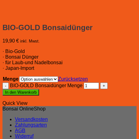
BIO-GOLD Bonsaidünger
19,90
€
inkl. Mwst.
· Bio-Gold
· Bonsai Dünger
· für Laub-und Nadelbonsai
· Japan-Import
Menge
Zurücksetzen
BIO-GOLD Bonsaidünger Menge
In den Warenkorb
Quick View
Bonsai OnlineShop
Versandkosten
Zahlungsarten
AGB
Widerruf