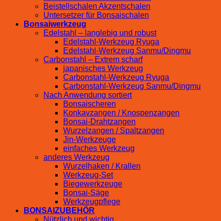
Beistellschalen Akzentschalen
Untersetzer für Bonsaischalen
Bonsaiwerkzeug
Edelstahl – langlebig und robust
Edelstahl-Werkzeug Ryuga
Edelstahl-Werkzeug Sanmu/Dingmu
Carbonstahl – Extrem scharf
japanisches Werkzeug
Carbonstahl-Werkzeug Ryuga
Carbonstahl-Werkzeug Sanmu/Dingmu
Nach Anwendung sortiert
Bonsaischeren
Konkavzangen / Knospenzangen
Bonsai-Drahtzangen
Wurzelzangen / Spaltzangen
Jin-Werkzeuge
einfaches Werkzeug
anderes Werkzeug
Wurzelhaken / Krallen
Werkzeug-Set
Biegewerkzeuge
Bonsai-Säge
Werkzeugpflege
BONSAIZUBEHÖR
Nützlich und wichtig