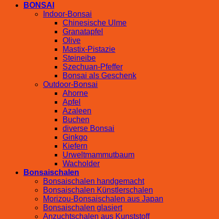
BONSAI
Indoor-Bonsai
Chinesische Ulme
Granatapfel
Olive
Mastix-Pistazie
Steineibe
Szechuan-Pfeffer
Bonsai als Geschenk
Outdoor-Bonsai
Ahorne
Apfel
Azaleen
Buchen
diverse Bonsai
Ginkgo
Kiefern
Urweltmammutbaum
Wacholder
Bonsaischalen
Bonsaischalen handgemacht
Bonsaischalen Künstlerschalen
Morizou-Bonsaischalen aus Japan
Bonsaischalen glasiert
Anzuchtschalen aus Kunststoff