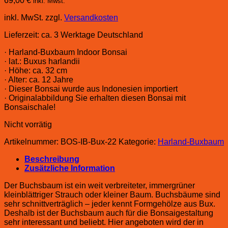
69,00
€
inkl. Mwst.
inkl. MwSt.
zzgl.
Versandkosten
Lieferzeit:
ca. 3 Werktage Deutschland
· Harland-Buxbaum Indoor Bonsai
· lat.: Buxus harlandii
· Höhe: ca. 32 cm
· Alter: ca. 12 Jahre
· Dieser Bonsai wurde aus Indonesien importiert
· Originalabbildung Sie erhalten diesen Bonsai mit
Bonsaischale!
Nicht vorrätig
Artikelnummer:
BOS-IB-Bux-22
Kategorie:
Harland-Buxbaum
Beschreibung
Zusätzliche Information
Der Buchsbaum ist ein weit verbreiteter, immergrüner
kleinblättriger Strauch oder kleiner Baum. Buchsbäume sind
sehr schnittverträglich – jeder kennt Formgehölze aus Bux.
Deshalb ist der Buchsbaum auch für die Bonsaigestaltung
sehr interessant und beliebt. Hier angeboten wird der in