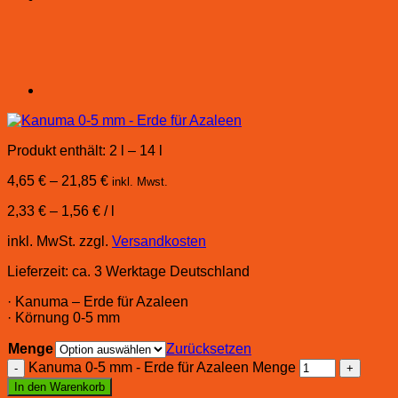
Produkt enthält: 2
l
– 14
l
4,65
€
–
21,85
€
inkl. Mwst.
2,33
€
–
1,56
€
/
l
inkl. MwSt.
zzgl.
Versandkosten
Lieferzeit:
ca. 3 Werktage Deutschland
· Kanuma – Erde für Azaleen
· Körnung 0-5 mm
Menge
Zurücksetzen
Kanuma 0-5 mm - Erde für Azaleen Menge
In den Warenkorb