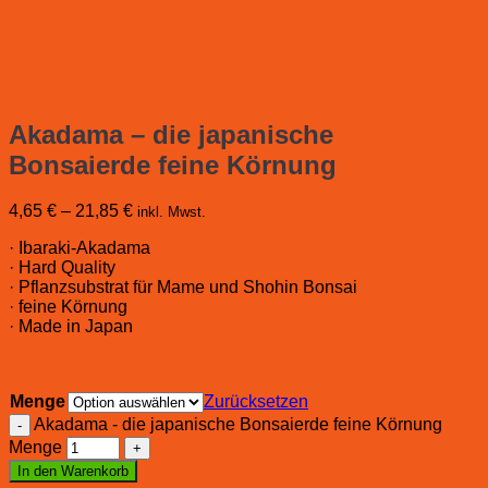
Akadama – die japanische
Bonsaierde feine Körnung
4,65
€
–
21,85
€
inkl. Mwst.
· Ibaraki-Akadama
· Hard Quality
· Pflanzsubstrat für Mame und Shohin Bonsai
· feine Körnung
· Made in Japan
Menge
Zurücksetzen
Akadama - die japanische Bonsaierde feine Körnung
Menge
In den Warenkorb