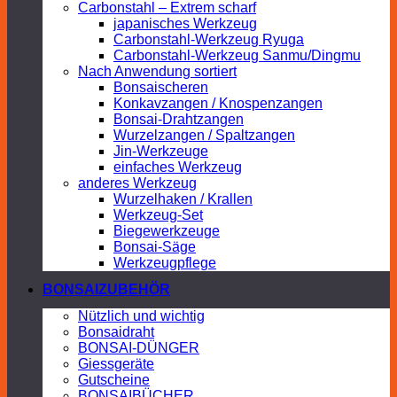
Carbonstahl – Extrem scharf
japanisches Werkzeug
Carbonstahl-Werkzeug Ryuga
Carbonstahl-Werkzeug Sanmu/Dingmu
Nach Anwendung sortiert
Bonsaischeren
Konkavzangen / Knospenzangen
Bonsai-Drahtzangen
Wurzelzangen / Spaltzangen
Jin-Werkzeuge
einfaches Werkzeug
anderes Werkzeug
Wurzelhaken / Krallen
Werkzeug-Set
Biegewerkzeuge
Bonsai-Säge
Werkzeugpflege
BONSAIZUBEHÖR
Nützlich und wichtig
Bonsaidraht
BONSAI-DÜNGER
Giessgeräte
Gutscheine
BONSAIBÜCHER