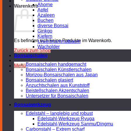
Ahorne
Warenkorb
Apfel
Azaleen
Buchen
diverse Bonsai
Ginkgo
Kiefern
Es befinden sich keine Produkte im Warenkorb.
Urweltmammutbaum
Wacholder
Zurück zum Shop
Bonsaischalen
Bonsaischalen handgemacht
Menü
Bonsaischalen Künstlerschalen
Morizou-Bonsaischalen aus Japan
Bonsaischalen glasiert
Anzuchtschalen aus Kunststoff
Beistellschalen Akzentschalen
Untersetzer für Bonsaischalen
Bonsaiwerkzeug
Edelstahl – langlebig und robust
Edelstahl-Werkzeug Ryuga
Edelstahl-Werkzeug Sanmu/Dingmu
Carbonstahl – Extrem scharf