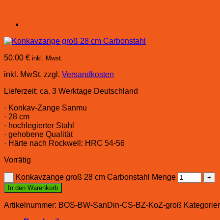
50,00
€
inkl. Mwst.
inkl. MwSt.
zzgl.
Versandkosten
Lieferzeit:
ca. 3 Werktage Deutschland
· Konkav-Zange Sanmu
· 28 cm
· hochlegierter Stahl
· gehobene Qualität
· Härte nach Rockwell: HRC 54-56
Vorrätig
Konkavzange groß 28 cm Carbonstahl Menge
In den Warenkorb
Artikelnummer:
BOS-BW-SanDin-CS-BZ-KoZ-groß
Kategorie