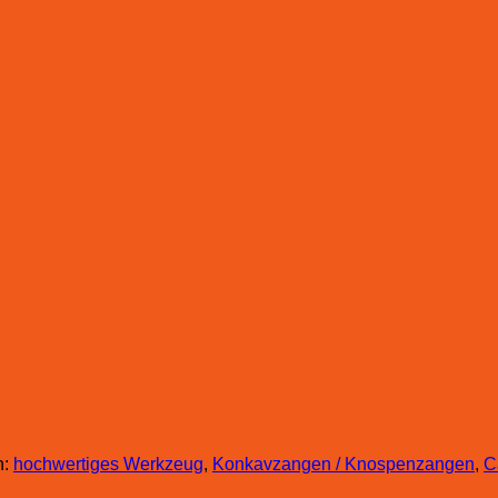
n:
hochwertiges Werkzeug
,
Konkavzangen / Knospenzangen
,
C