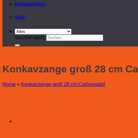
Bonsaierden
Sale
Suchen nach:
Konkavzange groß 28 cm Ca
Home
»
Konkavzange groß 28 cm Carbonstahl