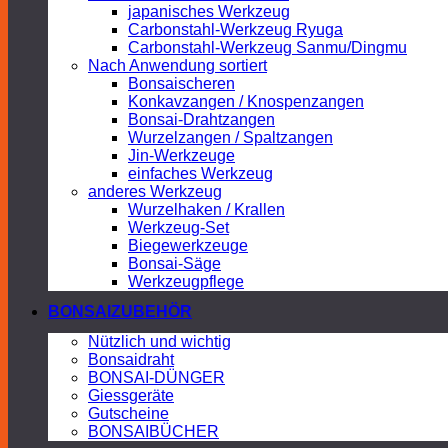
japanisches Werkzeug
Carbonstahl-Werkzeug Ryuga
Carbonstahl-Werkzeug Sanmu/Dingmu
Nach Anwendung sortiert
Bonsaischeren
Konkavzangen / Knospenzangen
Bonsai-Drahtzangen
Wurzelzangen / Spaltzangen
Jin-Werkzeuge
einfaches Werkzeug
anderes Werkzeug
Wurzelhaken / Krallen
Werkzeug-Set
Biegewerkzeuge
Bonsai-Säge
Werkzeugpflege
BONSAIZUBEHÖR
Nützlich und wichtig
Bonsaidraht
BONSAI-DÜNGER
Giessgeräte
Gutscheine
BONSAIBÜCHER