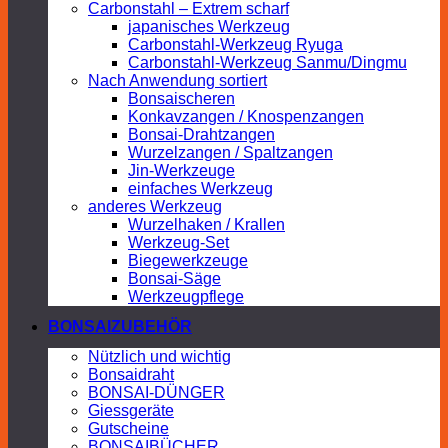
Carbonstahl – Extrem scharf
japanisches Werkzeug
Carbonstahl-Werkzeug Ryuga
Carbonstahl-Werkzeug Sanmu/Dingmu
Nach Anwendung sortiert
Bonsaischeren
Konkavzangen / Knospenzangen
Bonsai-Drahtzangen
Wurzelzangen / Spaltzangen
Jin-Werkzeuge
einfaches Werkzeug
anderes Werkzeug
Wurzelhaken / Krallen
Werkzeug-Set
Biegewerkzeuge
Bonsai-Säge
Werkzeugpflege
BONSAIZUBEHÖR
Nützlich und wichtig
Bonsaidraht
BONSAI-DÜNGER
Giessgeräte
Gutscheine
BONSAIBÜCHER