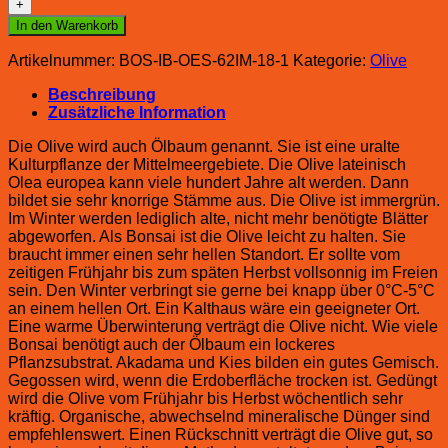
In den Warenkorb
Artikelnummer:
BOS-IB-OES-62IM-18-1
Kategorie:
Olive
Beschreibung
Zusätzliche Information
Die Olive wird auch Ölbaum genannt. Sie ist eine uralte
Kulturpflanze der Mittelmeergebiete. Die Olive lateinisch
Olea europea kann viele hundert Jahre alt werden. Dann
bildet sie sehr knorrige Stämme aus. Die Olive ist immergrün.
Im Winter werden lediglich alte, nicht mehr benötigte Blätter
abgeworfen. Als Bonsai ist die Olive leicht zu halten. Sie
braucht immer einen sehr hellen Standort. Er sollte vom
zeitigen Frühjahr bis zum späten Herbst vollsonnig im Freien
sein. Den Winter verbringt sie gerne bei knapp über 0°C-5°C
an einem hellen Ort. Ein Kalthaus wäre ein geeigneter Ort.
Eine warme Überwinterung verträgt die Olive nicht. Wie viele
Bonsai benötigt auch der Ölbaum ein lockeres
Pflanzsubstrat. Akadama und Kies bilden ein gutes Gemisch.
Gegossen wird, wenn die Erdoberfläche trocken ist. Gedüngt
wird die Olive vom Frühjahr bis Herbst wöchentlich sehr
kräftig. Organische, abwechselnd mineralische Dünger sind
empfehlenswert. Einen Rückschnitt verträgt die Olive gut, so