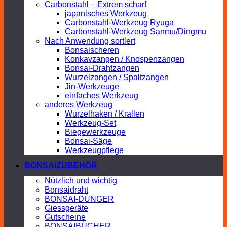
Carbonstahl – Extrem scharf
japanisches Werkzeug
Carbonstahl-Werkzeug Ryuga
Carbonstahl-Werkzeug Sanmu/Dingmu
Nach Anwendung sortiert
Bonsaischeren
Konkavzangen / Knospenzangen
Bonsai-Drahtzangen
Wurzelzangen / Spaltzangen
Jin-Werkzeuge
einfaches Werkzeug
anderes Werkzeug
Wurzelhaken / Krallen
Werkzeug-Set
Biegewerkzeuge
Bonsai-Säge
Werkzeugpflege
BONSAIZUBEHÖR
Nützlich und wichtig
Bonsaidraht
BONSAI-DÜNGER
Giessgeräte
Gutscheine
BONSAIBÜCHER