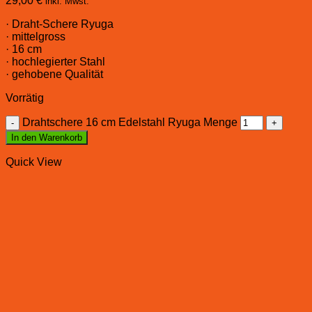
29,00
€
inkl. Mwst.
· Draht-Schere Ryuga
· mittelgross
· 16 cm
· hochlegierter Stahl
· gehobene Qualität
Vorrätig
Drahtschere 16 cm Edelstahl Ryuga Menge
In den Warenkorb
Quick View