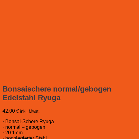
Bonsaischere normal/gebogen
Edelstahl Ryuga
42,00
€
inkl. Mwst.
· Bonsai-Schere Ryuga
· normal – gebogen
· 20.1 cm
· hochlegierter Stahl