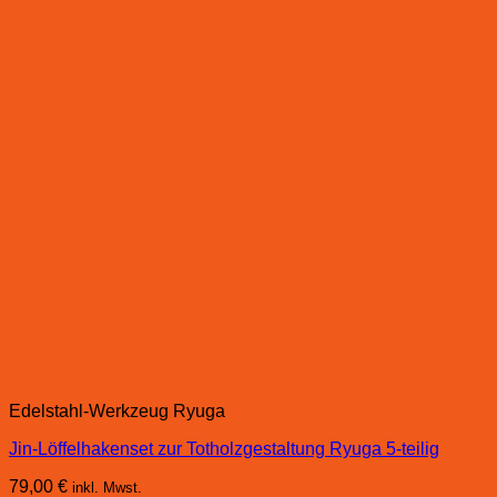
Edelstahl-Werkzeug Ryuga
Jin-Löffelhakenset zur Totholzgestaltung Ryuga 5-teilig
79,00
€
inkl. Mwst.