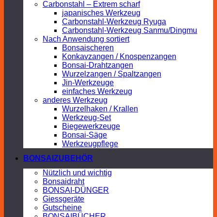
Carbonstahl – Extrem scharf
japanisches Werkzeug
Carbonstahl-Werkzeug Ryuga
Carbonstahl-Werkzeug Sanmu/Dingmu
Nach Anwendung sortiert
Bonsaischeren
Konkavzangen / Knospenzangen
Bonsai-Drahtzangen
Wurzelzangen / Spaltzangen
Jin-Werkzeuge
einfaches Werkzeug
anderes Werkzeug
Wurzelhaken / Krallen
Werkzeug-Set
Biegewerkzeuge
Bonsai-Säge
Werkzeugpflege
BONSAIZUBEHÖR
Nützlich und wichtig
Bonsaidraht
BONSAI-DÜNGER
Giessgeräte
Gutscheine
BONSAIBÜCHER