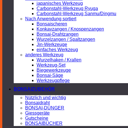
japanisches Werkzeug
Carbonstahl-Werkzeug Ryuga
Carbonstahl-Werkzeug Sanmu/Dingmu
Nach Anwendung sortiert
Bonsaischeren
Konkavzangen / Knospenzangen
Bonsai-Drahtzangen
Wurzelzangen / Spaltzangen
Jin-Werkzeuge
einfaches Werkzeug
anderes Werkzeug
Wurzelhaken / Krallen
Werkzeug-Set
Biegewerkzeuge
Bonsai-Säge
Werkzeugpflege
BONSAIZUBEHÖR
Nützlich und wichtig
Bonsaidraht
BONSAI-DÜNGER
Giessgeräte
Gutscheine
BONSAIBÜCHER