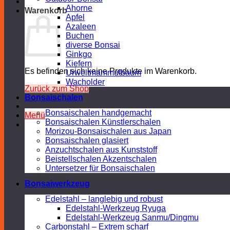
Ahorne
Warenkorb
Apfel
Azaleen
Buchen
diverse Bonsai
Ginkgo
Kiefern
Es befinden sich keine Produkte im Warenkorb.
Urweltmammutbaum
Wacholder
Zurück zum Shop
Bonsaischalen
Bonsaischalen handgemacht
Menü
Bonsaischalen Künstlerschalen
Morizou-Bonsaischalen aus Japan
Bonsaischalen glasiert
Anzuchtschalen aus Kunststoff
Beistellschalen Akzentschalen
Untersetzer für Bonsaischalen
Bonsaiwerkzeug
Edelstahl – langlebig und robust
Edelstahl-Werkzeug Ryuga
Edelstahl-Werkzeug Sanmu/Dingmu
Carbonstahl – Extrem scharf