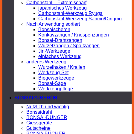
Carbonstahl – Extrem scharf
japanisches Werkzeug
Carbonstahl-Werkzeug Ryuga
Carbonstahl-Werkzeug Sanmu/Dingmu
Nach Anwendung sortiert
Bonsaischeren
Konkavzangen / Knospenzangen
Bonsai-Drahtzangen
Wurzelzangen / Spaltzangen
Jin-Werkzeuge
einfaches Werkzeug
anderes Werkzeug
Wurzelhaken / Krallen
Werkzeug-Set
Biegewerkzeuge
Bonsai-Säge
Werkzeugpflege
BONSAIZUBEHÖR
Nützlich und wichtig
Bonsaidraht
BONSAI-DÜNGER
Giessgeräte
Gutscheine
BONSAIBÜCHER