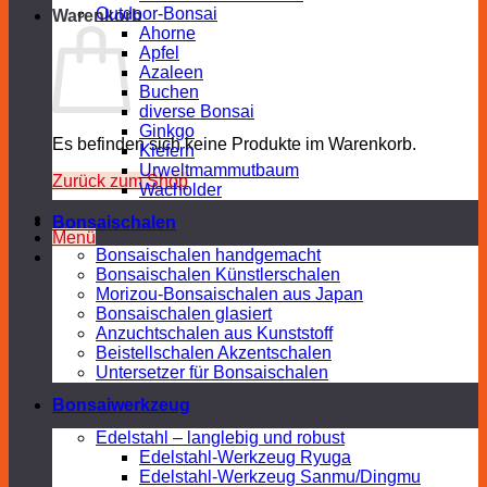
Outdoor-Bonsai
Warenkorb
Ahorne
Apfel
Azaleen
Buchen
diverse Bonsai
Ginkgo
Es befinden sich keine Produkte im Warenkorb.
Kiefern
Urweltmammutbaum
Zurück zum Shop
Wacholder
Bonsaischalen
Menü
Bonsaischalen handgemacht
Bonsaischalen Künstlerschalen
Morizou-Bonsaischalen aus Japan
Bonsaischalen glasiert
Anzuchtschalen aus Kunststoff
Beistellschalen Akzentschalen
Untersetzer für Bonsaischalen
Bonsaiwerkzeug
Edelstahl – langlebig und robust
Edelstahl-Werkzeug Ryuga
Edelstahl-Werkzeug Sanmu/Dingmu